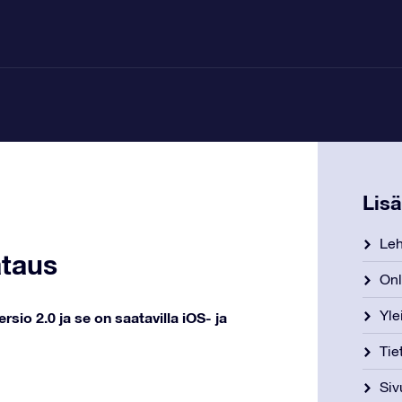
Lis
Leh
ataus
Onl
Yle
rsio 2.0 ja se on saatavilla iOS- ja
Tie
Siv