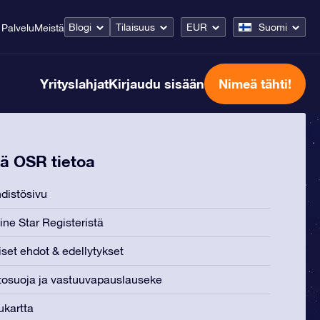
Blogi
Tilaisuus
EUR
Suomi
Palvelu
Meistä
Yrityslahjat
Kirjaudu sisään
Nimeä tähti!
ää OSR tietoa
distösivu
ine Star Registeristä
iset ehdot & edellytykset
tosuoja ja vastuuvapauslauseke
ukartta