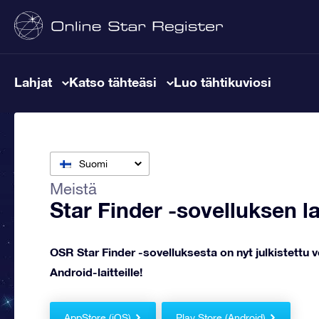
Lahjat
Katso tähteäsi
Luo tähtikuviosi
Suomi
Meistä
Star Finder -sovelluksen l
OSR Star Finder -sovelluksesta on nyt julkistettu ve
Android-laitteille!
AppStore (iOS)
Play Store (Android)