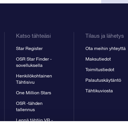
Katso tähteäsi
Tilaus ja lähetys
Star Register
Ota meihin yhteyttä
OSR Star Finder -
Maksutiedot
sovelluksella
Toimitustiedot
Henkilökohtainen
Palautuskäytäntö
Tähtisivu
Tähtikuviosta
One Million Stars
OSR -tähden
tallennus
Lennä tähtiin VR -
sovellus