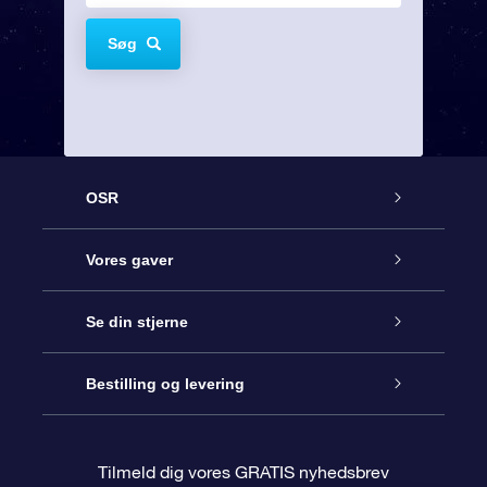
Søg
OSR
Kundeservice
Vores gaver
Kontakt os
Online Stjernegave
Se din stjerne
Bloggen
OSR Gavepakke
Star Register
Bestilling og levering
Oftest stillede spørgsmål
Superstjernegave
OSR Star Finder Appen
Kundelogin
Tilmeld dig vores GRATIS nyhedsbrev