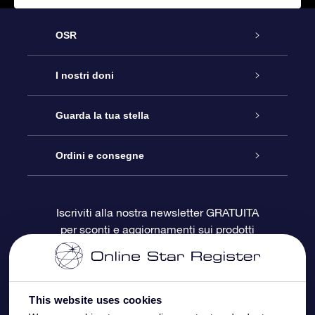
OSR
Assistenza
I nostri doni
Contattaci
Online Star Gift
Guarda la tua stella
Blog
Pacchetto regalo OSR
Registro stellare
Ordini e consegne
Domande frequenti
Super Star Gift
App OSR Star Finder
Login Cliente
Iscriviti alla nostra newsletter GRATUITA
per sconti e aggiornamenti sui prodotti
OSR Recensioni
Gift Card OSR
Star Page personalizzata
Informazioni di Pagamento
Doni aziendali
One Million Stars
Informazioni di Spedizione
This website uses cookies
OSR Starsaver
Politica di reso