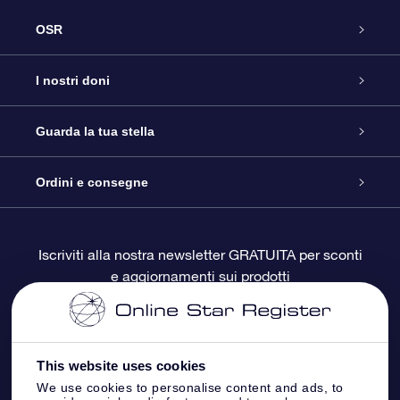
OSR
Assistenza
I nostri doni
Contattaci
Online Star Gift
Guarda la tua stella
Blog
Pacchetto regalo OSR
Registro stellare
Ordini e consegne
Domande frequenti
Super Star Gift
App OSR Star Finder
Login Cliente
Iscriviti alla nostra newsletter GRATUITA per sconti
e aggiornamenti sui prodotti
OSR Recensioni
Gift Card OSR
Star Page personalizzata
Informazioni di Pagamento
Doni aziendali
One Million Stars
Informazioni di Spedizione
This website uses cookies
OSR Starsaver
Politica di reso
We use cookies to personalise content and ads, to