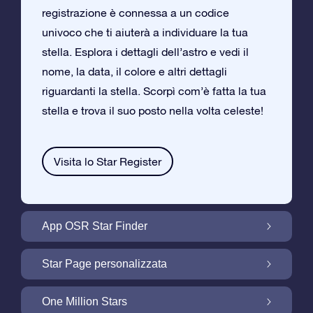
registrazione è connessa a un codice
univoco che ti aiuterà a individuare la tua
stella. Esplora i dettagli dell’astro e vedi il
nome, la data, il colore e altri dettagli
riguardanti la stella. Scorpì com’è fatta la tua
stella e trova il suo posto nella volta celeste!
Visita lo Star Register
App OSR Star Finder
Trova la tua Stella nella Volta Celeste con
Star Page personalizzata
l’App OSR Star Finder
Personalizza il tuo Regalo Stellare con la
One Million Stars