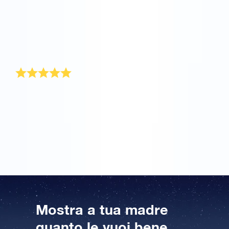
non è facile. Sul sito OSR.org è possibile attribuire
online le coordinate di una stella al nome di tua
madre o suocera. Facilissimo. La confezione regalo
contiene il certificato con le coordinate di una stella.
Mia madre era veramente contenta di ricevere questo
splendido regalo per la festa della mamma!
Grazie!
Grazie per la risposta… la stella mi è stata
consegnata all’inizio settimana,come spiegato nella
vostra mail di risposta. Complimenti per il modo
creativo di consegnare la stella,davvero originale. Vi
ringrazio..
Mostra a tua madre
quanto le vuoi bene