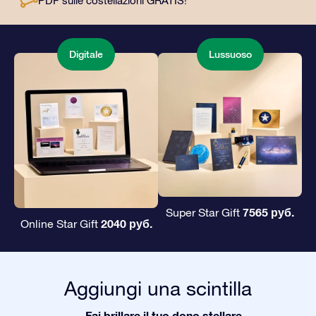
PDF sulle costellazioni GRATIS!
Digitale
Lussuoso
7565 руб.
Super Star Gift
2040 руб.
Online Star Gift
Aggiungi una scintilla
Fai brillare il tuo dono stellare