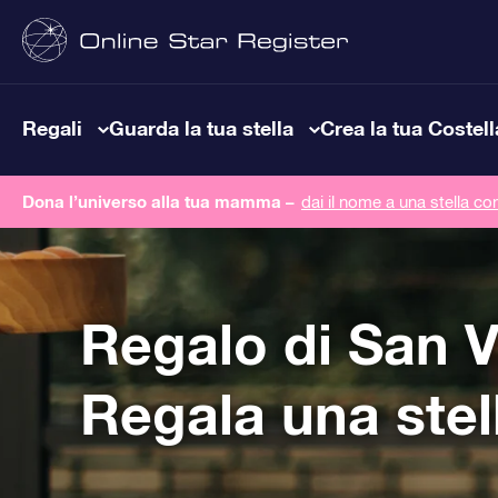
Regali
Guarda la tua stella
Crea la tua Costel
Dona l’universo alla tua mamma –
dai il nome a una stella co
Regalo di San V
Regala una stel