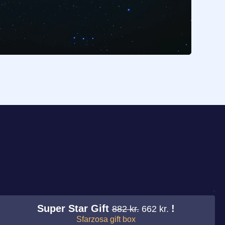
Super Star Gift
!
882 kr.
662 kr.
Sfarzosa gift box