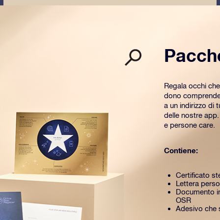
Pacch
Regala occhi che
dono comprende u
a un indirizzo di 
delle nostre app
e persone care.
Contiene:
Certificato st
Lettera perso
Documento in
OSR
Adesivo che si