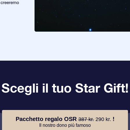
e creeremo
Scegli il tuo Star Gift!
Pacchetto regalo OSR
!
387 kr.
290 kr.
Il nostro dono più famoso