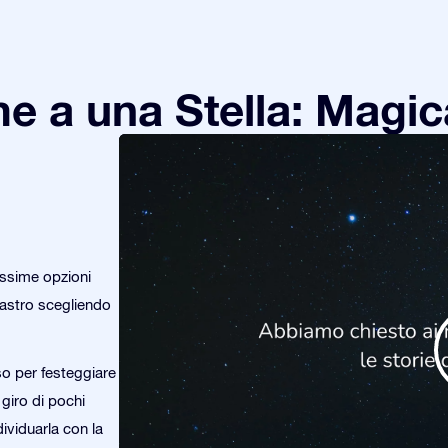
e a una Stella: Magic
issime opzioni
o astro scegliendo
so per festeggiare
 giro di pochi
dividuarla con la