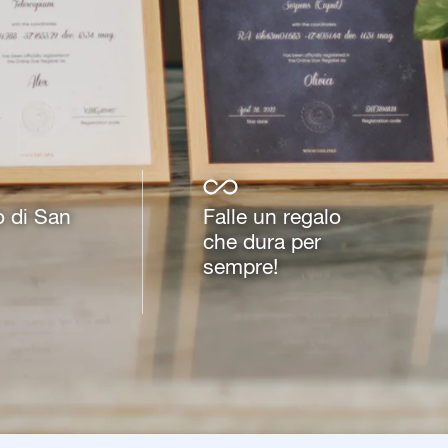
o di San
Falle un regalo
che dura per
sempre!