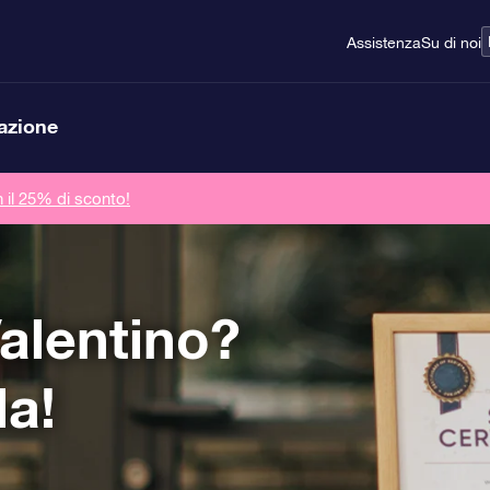
Assistenza
Su di noi
lazione
n il 25% di sconto!
alentino?
la!