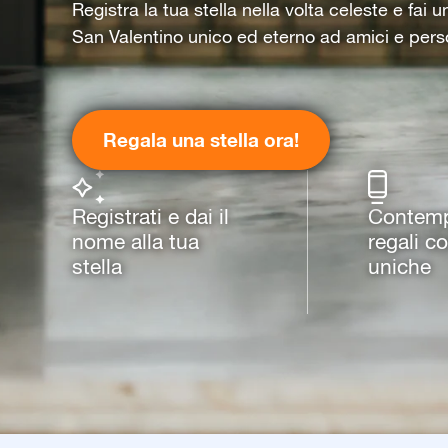
Registra la tua stella nella volta celeste e fai 
San Valentino unico ed eterno ad amici e pers
Regala una stella ora!
Registrati e dai il
Contempl
nome alla tua
regali c
stella
uniche