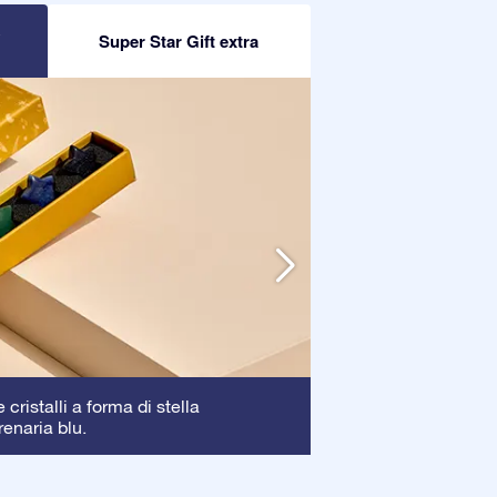
R
Super Star Gift extra
Cornice
cristalli a forma di stella
: La corni
renaria blu.
garantendo una pe