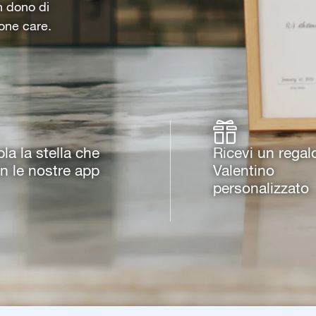
un dono di
one care.
a la stella che
Ricevi un regal
on le nostre app
Valentino
personalizzato