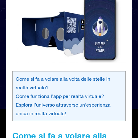
Come si fa a volare alla volta delle stelle in
realtà virtuale?
Come funziona l’app per realtà virtuale?
Esplora l’universo attraverso un’esperienza
unica in realtà virtuale!
Come si fa a volare alla