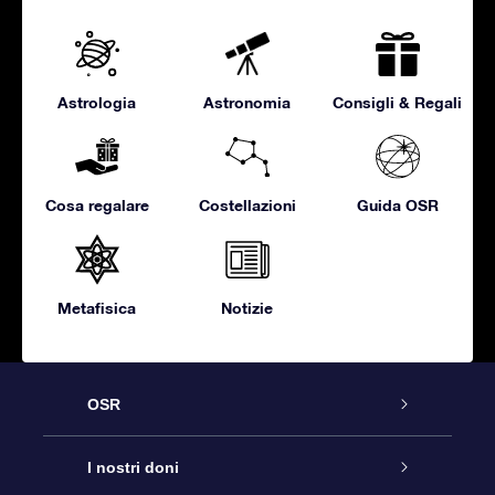
Astrologia
Astronomia
Consigli & Regali
Cosa regalare
Costellazioni
Guida OSR
Metafisica
Notizie
OSR
Assistenza
I nostri doni