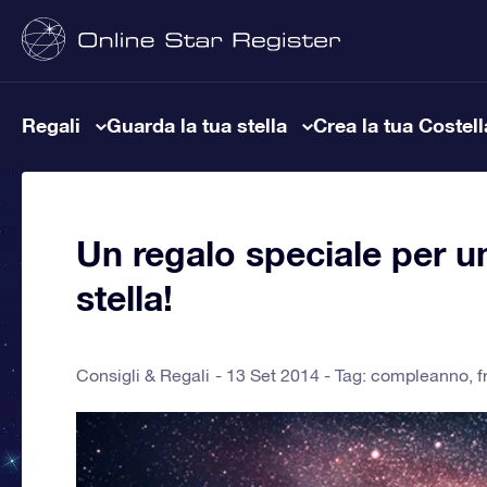
Regali
Guarda la tua stella
Crea la tua Costel
Un regalo speciale per u
stella!
Consigli & Regali
13 Set 2014 - Tag:
compleanno
,
f