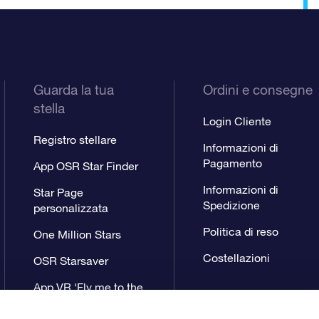
Guarda la tua
Ordini e consegne
stella
Login Cliente
Registro stellare
Informazioni di
Pagamento
App OSR Star Finder
Informazioni di
Star Page
Spedizione
personalizzata
Politica di reso
One Million Stars
Costellazioni
OSR Starsaver
App VR ‘Fly me to the
stars’