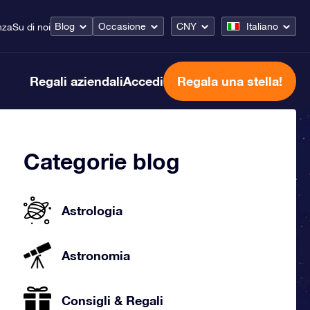
Blog
Occasione
CNY
Italiano
nza
Su di noi
Regali aziendali
Accedi
Regala una stella!
Categorie blog
Astrologia
Astronomia
Consigli & Regali