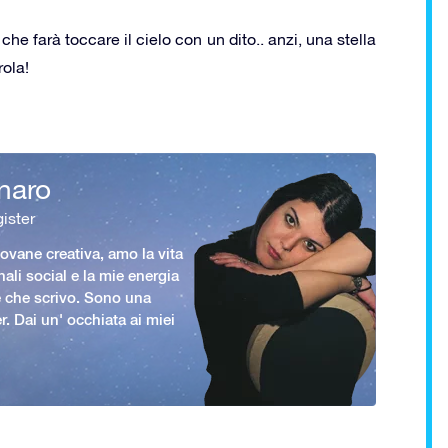
 che farà toccare il cielo con un dito.. anzi, una stella
rola!
naro
ister
vane creativa, amo la vita
nali social e la mie energia
le che scrivo. Sono una
er. Dai un' occhiata ai miei