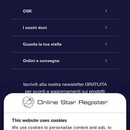
OSR
Assistenza
I nostri doni
Contattaci
Online Star Gift
Guarda la tua stella
Blog
Pacchetto regalo OSR
Registro stellare
Ordini e consegne
Domande frequenti
Super Star Gift
App OSR Star Finder
Login Cliente
Iscriviti alla nostra newsletter GRATUITA
per sconti e aggiornamenti sui prodotti
OSR Recensioni
Gift Card OSR
Star Page personalizzata
Informazioni di Pagamento
Doni aziendali
One Million Stars
Informazioni di Spedizione
This website uses cookies
OSR Starsaver
Politica di reso
We use cookies to personalise content and ads, to