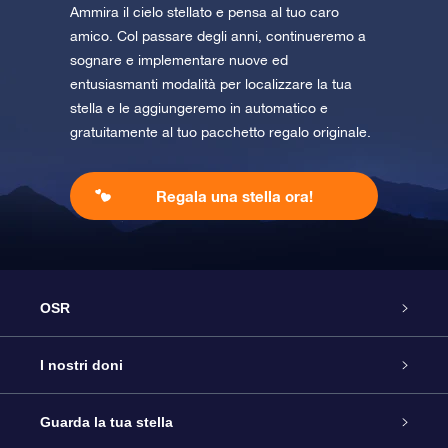
Ammira il cielo stellato e pensa al tuo caro
amico. Col passare degli anni, continueremo a
sognare e implementare nuove ed
entusiasmanti modalità per localizzare la tua
stella e le aggiungeremo in automatico e
gratuitamente al tuo pacchetto regalo originale.
Regala una stella ora!
OSR
Assistenza
I nostri doni
Contattaci
Online Star Gift
Guarda la tua stella