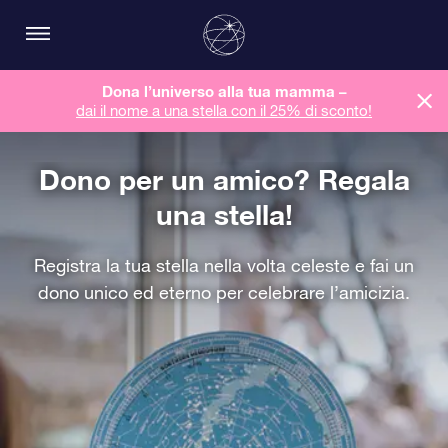
Dona l’universo alla tua mamma –
dai il nome a una stella con il 25% di sconto!
Dono per un amico? Regala
una stella!
Registra la tua stella nella volta celeste e fai un
dono unico ed eterno per celebrare l’amicizia.