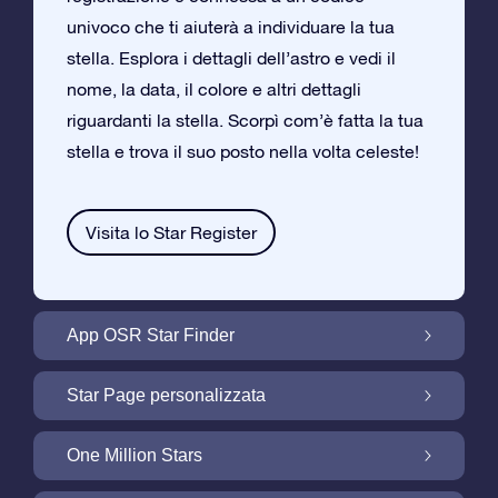
univoco che ti aiuterà a individuare la tua
stella. Esplora i dettagli dell’astro e vedi il
nome, la data, il colore e altri dettagli
riguardanti la stella. Scorpì com’è fatta la tua
stella e trova il suo posto nella volta celeste!
Visita lo Star Register
App OSR Star Finder
Trova la tua Stella nella Volta Celeste con
Star Page personalizzata
l’App OSR Star Finder
Personalizza il tuo Regalo Stellare con la
One Million Stars
Star Page gratuita