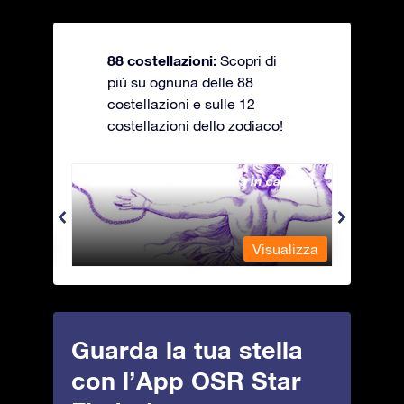
88 costellazioni:
Scopri di
più su ognuna delle 88
costellazioni e sulle 12
costellazioni dello zodiaco!
Andromeda - La fanciulla in catene
Antli
alizza
Visualizza
Guarda la tua stella
con l’App OSR Star