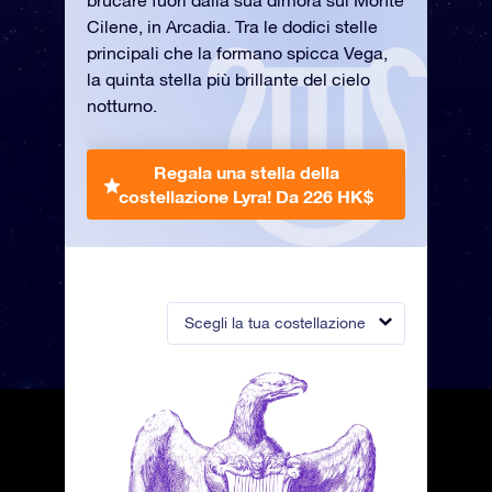
brucare fuori dalla sua dimora sul Monte
Cilene, in Arcadia. Tra le dodici stelle
principali che la formano spicca Vega,
la quinta stella più brillante del cielo
notturno.
Regala una stella della
costellazione Lyra!
Da 226 HK$
Scegli la tua costellazione