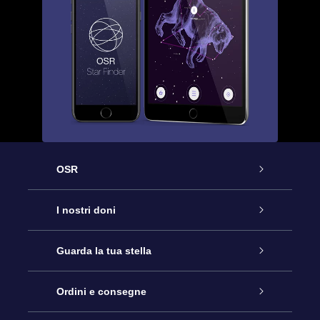
OSR
Assistenza
I nostri doni
Contattaci
Online Star Gift
Guarda la tua stella
Blog
Pacchetto regalo OSR
Registro stellare
Ordini e consegne