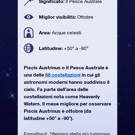
Significato:
Il Pesce Australe
Miglior visibilità:
Ottobre
Area:
Acque celesti
Latitudine:
+50° a -90°
Piscis Austrinus o Il Pesce Australe è
una delle
88 costellazioni
in cui gli
astronomi moderni hanno suddiviso il
cielo. Fa parte dell’area delle
costellazioni nota come Heavenly
Waters. Il mese migliore per osservare
Piscis Austrinus è ottobre (da
latitudine +50° a -90°).
Fomalhaut, 18esima stella più luminosa