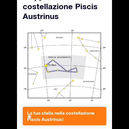
costellazione Piscis
Austrinus
La tua stella nella costellazione
Piscis Austrinus!