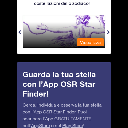
costellazioni dello zodiaco!
Andromeda - La fanciulla in catene
Antli
alizza
Visualizza
Guarda la tua stella
con l’App OSR Star
Finder!
Cerca, individua e osserva la tua stella
con l’App OSR Star Finder. Puoi
scaricare l’App GRATUITAMENTE
nell’
AppStore
o nel
Play Store
!