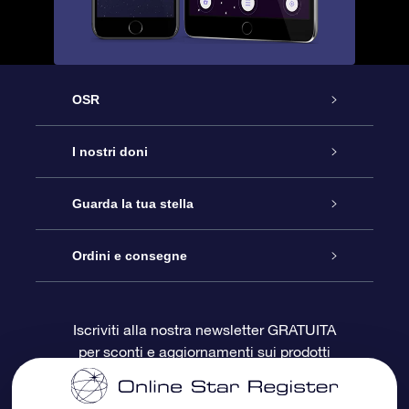
OSR
Assistenza
I nostri doni
Contattaci
Online Star Gift
Guarda la tua stella
Blog
Pacchetto regalo OSR
Registro stellare
Ordini e consegne
Domande frequenti
Super Star Gift
App OSR Star Finder
Login Cliente
Iscriviti alla nostra newsletter GRATUITA
per sconti e aggiornamenti sui prodotti
OSR Recensioni
Gift Card OSR
Star Page personalizzata
Informazioni di Pagamento
Doni aziendali
One Million Stars