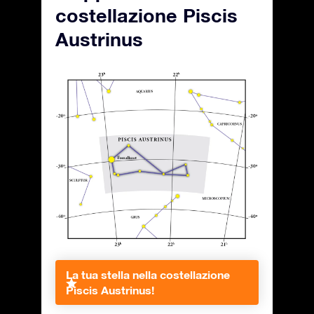
costellazione Piscis
Austrinus
La tua stella nella costellazione
Piscis Austrinus!