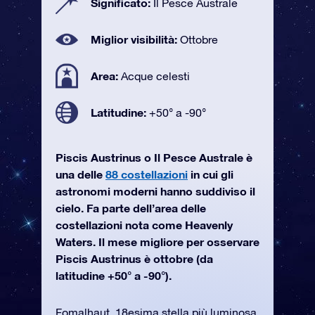
Significato:
Il Pesce Australe
Miglior visibilità:
Ottobre
Area:
Acque celesti
Latitudine:
+50° a -90°
Piscis Austrinus o Il Pesce Australe è
una delle
88 costellazioni
in cui gli
astronomi moderni hanno suddiviso il
cielo. Fa parte dell’area delle
costellazioni nota come Heavenly
Waters. Il mese migliore per osservare
Piscis Austrinus è ottobre (da
latitudine +50° a -90°).
Fomalhaut, 18esima stella più luminosa