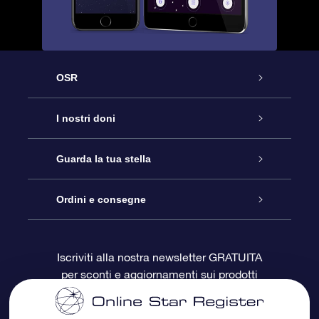
OSR
Assistenza
I nostri doni
Contattaci
Online Star Gift
Guarda la tua stella
Blog
Pacchetto regalo OSR
Registro stellare
Ordini e consegne
Domande frequenti
Super Star Gift
App OSR Star Finder
Login Cliente
Iscriviti alla nostra newsletter GRATUITA
per sconti e aggiornamenti sui prodotti
OSR Recensioni
Gift Card OSR
Star Page personalizzata
Informazioni di Pagamento
Doni aziendali
One Million Stars