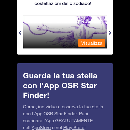
costellazioni dello zodiaco!
Andromeda - La fanciulla in catene
Antli
alizza
Visualizza
Guarda la tua stella
con l’App OSR Star
Finder!
Cerca, individua e osserva la tua stella
con l’App OSR Star Finder. Puoi
scaricare l’App GRATUITAMENTE
nell’
AppStore
o nel
Play Store
!