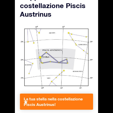
costellazione Piscis
Austrinus
La tua stella nella costellazione
Piscis Austrinus!