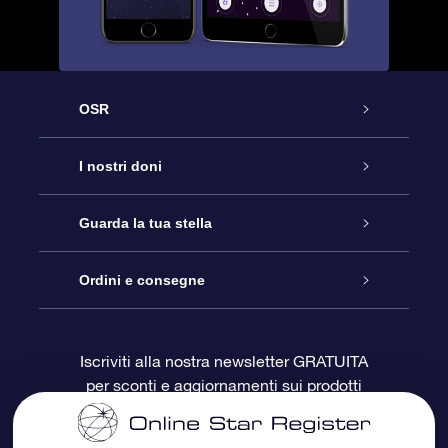
OSR
Assistenza
I nostri doni
Contattaci
Online Star Gift
Guarda la tua stella
Blog
Pacchetto regalo OSR
Registro stellare
Ordini e consegne
Domande frequenti
Super Star Gift
App OSR Star Finder
Login Cliente
Iscriviti alla nostra newsletter GRATUITA
per sconti e aggiornamenti sui prodotti
OSR Recensioni
Gift Card OSR
Star Page personalizzata
Informazioni di Pagamento
Doni aziendali
One Million Stars