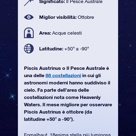
Significato:
Il Pesce Australe
Miglior visibilità:
Ottobre
Area:
Acque celesti
Latitudine:
+50° a -90°
Piscis Austrinus o Il Pesce Australe è
una delle
88 costellazioni
in cui gli
astronomi moderni hanno suddiviso il
cielo. Fa parte dell’area delle
costellazioni nota come Heavenly
Waters. Il mese migliore per osservare
Piscis Austrinus è ottobre (da
latitudine +50° a -90°).
Fomalhaut, 18esima stella più luminosa