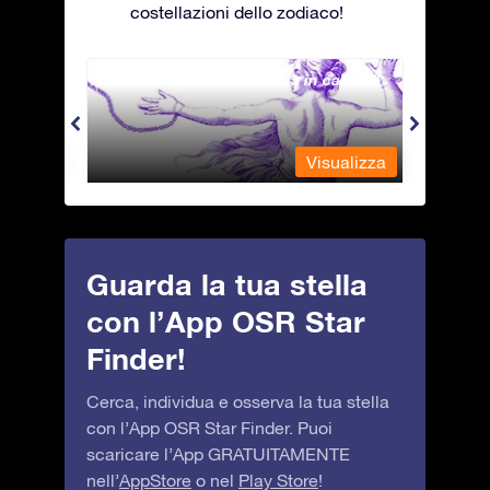
costellazioni dello zodiaco!
Andromeda - La fanciulla in catene
Antli
alizza
Visualizza
Guarda la tua stella
con l’App OSR Star
Finder!
Cerca, individua e osserva la tua stella
con l’App OSR Star Finder. Puoi
scaricare l’App GRATUITAMENTE
nell’
AppStore
o nel
Play Store
!