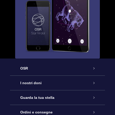
OSR
Assistenza
I nostri doni
Contattaci
Online Star Gift
Guarda la tua stella
Blog
Pacchetto regalo OSR
Registro stellare
Ordini e consegne