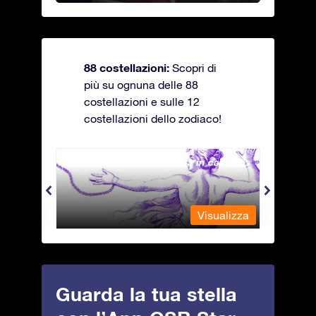
88 costellazioni:
Scopri di
più su ognuna delle 88
costellazioni e sulle 12
costellazioni dello zodiaco!
Andromeda - La fanciulla in catene
Antli
alizza
Visualizza
Guarda la tua stella