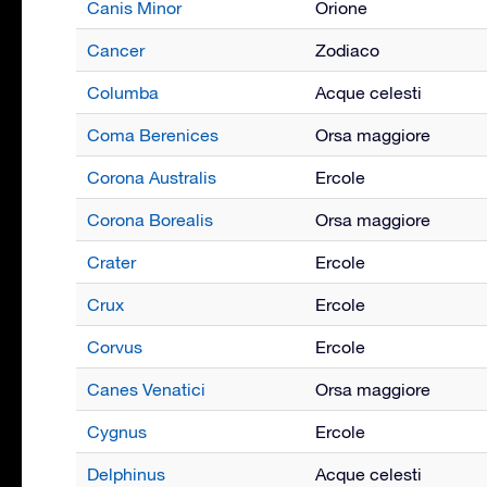
Canis Minor
Orione
Cancer
Zodiaco
Columba
Acque celesti
Coma Berenices
Orsa maggiore
Corona Australis
Ercole
Corona Borealis
Orsa maggiore
Crater
Ercole
Crux
Ercole
Corvus
Ercole
Canes Venatici
Orsa maggiore
Cygnus
Ercole
Delphinus
Acque celesti