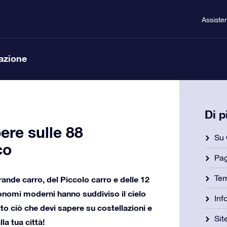
Assiste
lazione
Di 
ere sulle 88
Su 
co
Pa
Ter
ande carro, del Piccolo carro e delle 12
ronomi moderni hanno suddiviso il cielo
Inf
tto ciò che devi sapere su costellazioni e
Si
la tua città!