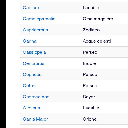
Caelum
Lacaille
Camelopardalis
Orsa maggiore
Capricornus
Zodiaco
Carina
Acque celesti
Cassiopeia
Perseo
Centaurus
Ercole
Cepheus
Perseo
Cetus
Perseo
Chamaeleon
Bayer
Circinus
Lacaille
Canis Major
Orione