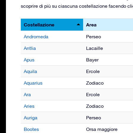
scoprire di più su ciascuna costellazione facendo cl
Costellazione
Area
Andromeda
Perseo
Antlia
Lacaille
Apus
Bayer
Aquila
Ercole
Aquarius
Zodiaco
Ara
Ercole
Aries
Zodiaco
Auriga
Perseo
Bootes
Orsa maggiore