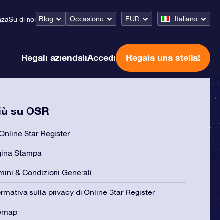
Blog
Occasione
EUR
Italiano
nza
Su di noi
Regali aziendali
Accedi
Regala una stella!
più su OSR
Online Star Register
gina Stampa
mini & Condizioni Generali
ormativa sulla privacy di Online Star Register
temap