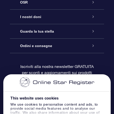
OSR
Assistenza
I nostri doni
Contattaci
Online Star Gift
Guarda la tua stella
Blog
Pacchetto regalo OSR
Registro stellare
Ordini e consegne
Domande frequenti
Super Star Gift
App OSR Star Finder
Login Cliente
Iscriviti alla nostra newsletter GRATUITA
per sconti e aggiornamenti sui prodotti
OSR Recensioni
Gift Card OSR
Star Page personalizzata
Informazioni di Pagamento
Doni aziendali
One Million Stars
Informazioni di Spedizione
This website uses cookies
OSR Starsaver
Politica di reso
We use cookies to personalise content and ads, to
provide social media features and to analyse our
traffic. We also share information about your use of