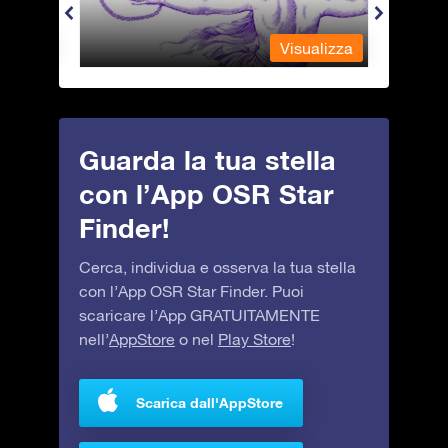
alizza
Visualizza
Guarda la tua stella
con l’App OSR Star
Finder!
Cerca, individua e osserva la tua stella
con l’App OSR Star Finder. Puoi
scaricare l’App GRATUITAMENTE
nell’
AppStore
o nel
Play Store
!
Scarica dall'AppStore