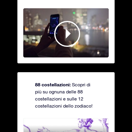
88 costellazioni:
Scopri di
più su ognuna delle 88
costellazioni e sulle 12
costellazioni dello zodiaco!
Andromeda - La fanciulla in catene
Antli