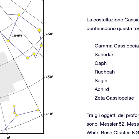
La costellazione Cassio
conferiscono questa form
Gamma Cassiopei
Schedar
Caph
Ruchbah
Segin
Achird
Zeta Cassiopeiae
Tra gli oggetti del prof
sono: Messier 52, Mess
White Rose Cluster, N