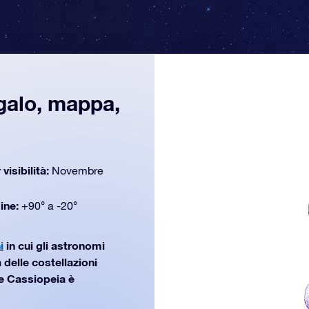
galo, mappa,
 visibilità:
Novembre
dine:
+90° a -20°
i
in cui gli astronomi
 delle costellazioni
e Cassiopeia è