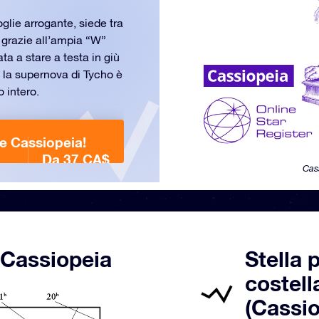
glie arrogante, siede tra
e grazie all’ampia “W”
a a stare a testa in giù
2 la supernova di Tycho è
 intero.
ne Cassiopeia!
Da 37 CA$
Cas
 Cassiopeia
Stella 
costell
(Cassio