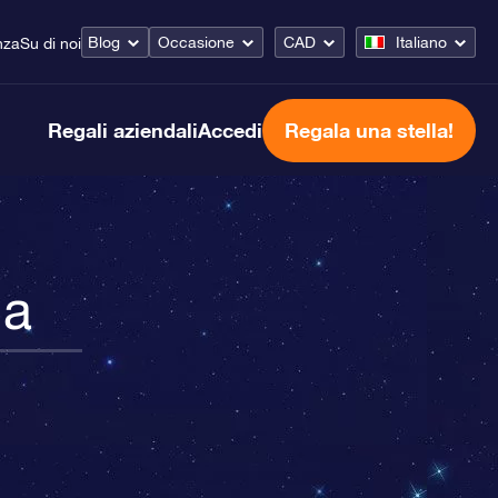
Blog
Occasione
CAD
Italiano
nza
Su di noi
Regali aziendali
Accedi
Regala una stella!
na