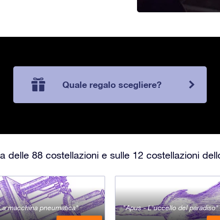
Quale regalo scegliere?
 delle 88 costellazioni e sulle 12 costellazioni del
- La macchina pneumatica
Apus - L'uccello del paradiso