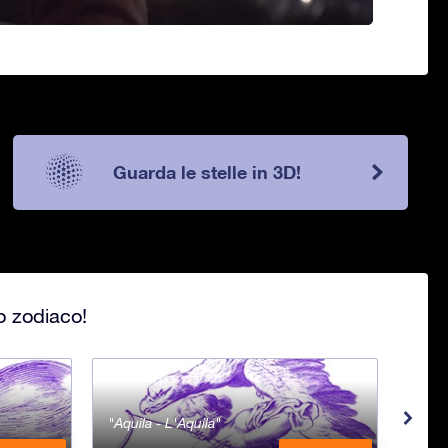
Guarda le stelle in 3D!
lo zodiaco!
Aquila - L'Aquila
Aqua