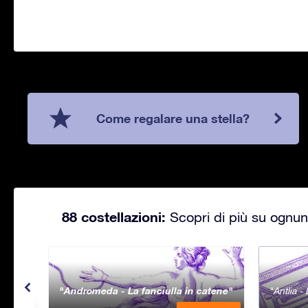
Come regalare una stella?
88 costellazioni:
Scopri di più su ognuna
Andromeda - La fanciulla in catene
Antlia 