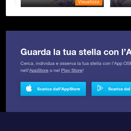
lizza
Visualizza
Guarda la tua stella con l
Cerca, individua e osserva la tua stella con l’App 
nell’
AppStore
o nel
Play Store
!
Scarica dall'AppStore
Scarica dal