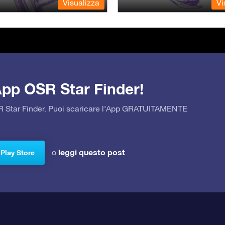
Visualizza
Vi
’App OSR Star Finder!
OSR Star Finder. Puoi scaricare l’App GRATUITAMENTE
leggi questo post
o
 Play Store