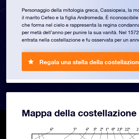
Personaggio della mitologia greca, Cassiopeia, la mo
il marito Cefeo e la figlia Andromeda. È riconoscibil
che forma nel cielo e rappresenta la regina condannat
per metà dell’anno per punire la sua vanità. Nel 157
entrata nella costellazione e fu osservata per un anno
Regala una stella della costellazio
Mappa della costellazione