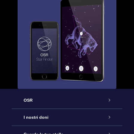
OSR
Assistenza
I nostri doni
Contattaci
Online Star Gift