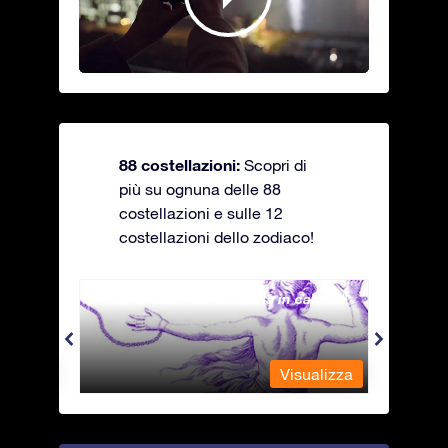
88 costellazioni:
Scopri di
più su ognuna delle 88
costellazioni e sulle 12
costellazioni dello zodiaco!
Andromeda - La fanciulla in catene
Antli
alizza
Visualizza