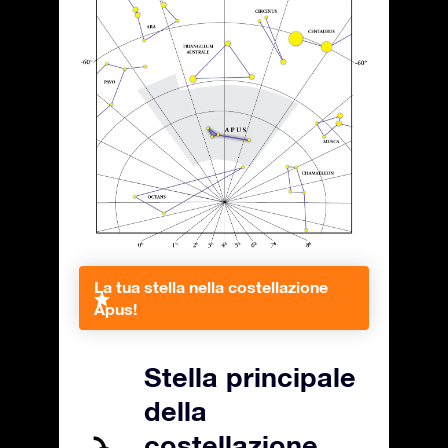
La tua stella nella costellazione
Apus!
Stella principale
della
costellazione