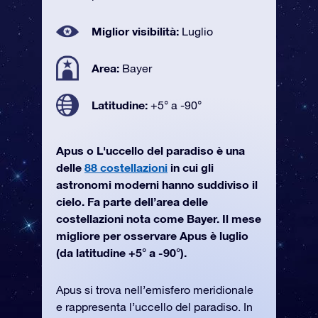
Miglior visibilità:
Luglio
Area:
Bayer
Latitudine:
+5° a -90°
Apus o L'uccello del paradiso è una
delle
88 costellazioni
in cui gli
astronomi moderni hanno suddiviso il
cielo. Fa parte dell’area delle
costellazioni nota come Bayer. Il mese
migliore per osservare Apus è luglio
(da latitudine +5° a -90°).
Apus si trova nell’emisfero meridionale
e rappresenta l’uccello del paradiso. In