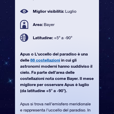
Miglior visibilità:
Luglio
Area:
Bayer
Latitudine:
+5° a -90°
Apus o L'uccello del paradiso è una
delle
88 costellazioni
in cui gli
astronomi moderni hanno suddiviso il
cielo. Fa parte dell’area delle
costellazioni nota come Bayer. Il mese
migliore per osservare Apus è luglio
(da latitudine +5° a -90°).
Apus si trova nell’emisfero meridionale
e rappresenta l’uccello del paradiso. In