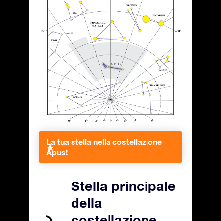
La tua stella nella costellazione
Apus!
Stella principale
della
costellazione