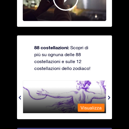
88 costellazioni:
Scopri di
più su ognuna delle 88
costellazioni e sulle 12
costellazioni dello zodiaco!
Andromeda - La fanciulla in catene
Antli
alizza
Visualizza