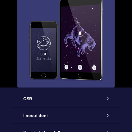
OSR
Assistenza
I nostri doni
Contattaci
Online Star Gift