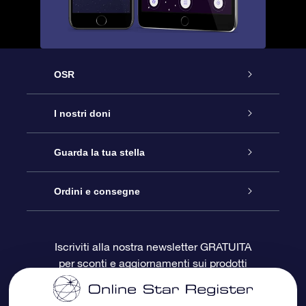
OSR
Assistenza
I nostri doni
Contattaci
Online Star Gift
Guarda la tua stella
Blog
Pacchetto regalo OSR
Registro stellare
Ordini e consegne
Domande frequenti
Super Star Gift
App OSR Star Finder
Login Cliente
Iscriviti alla nostra newsletter GRATUITA
per sconti e aggiornamenti sui prodotti
OSR Recensioni
Gift Card OSR
Star Page personalizzata
Informazioni di Pagamento
Doni aziendali
One Million Stars
Informazioni di Spedizione