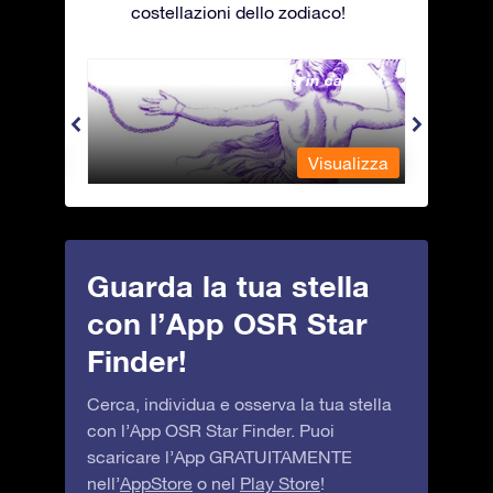
costellazioni dello zodiaco!
Andromeda - La fanciulla in catene
Antli
alizza
Visualizza
Guarda la tua stella
con l’App OSR Star
Finder!
Cerca, individua e osserva la tua stella
con l’App OSR Star Finder. Puoi
scaricare l’App GRATUITAMENTE
nell’
AppStore
o nel
Play Store
!