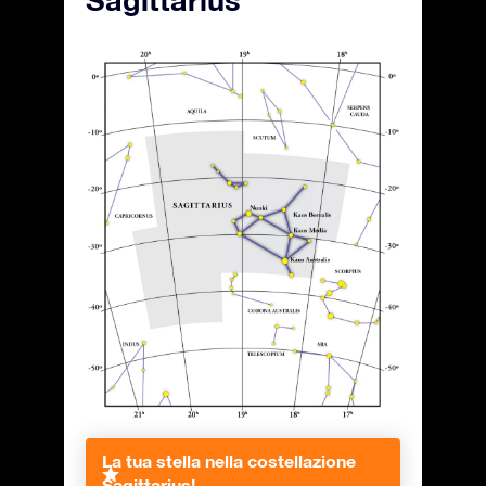
Sagittarius
La tua stella nella costellazione
Sagittarius!