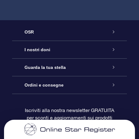
OSR
Assistenza
I nostri doni
Contattaci
Online Star Gift
Guarda la tua stella
Blog
Pacchetto regalo OSR
Registro stellare
Ordini e consegne
Domande frequenti
Super Star Gift
App OSR Star Finder
Login Cliente
Iscriviti alla nostra newsletter GRATUITA
per sconti e aggiornamenti sui prodotti
OSR Recensioni
Gift Card OSR
Star Page personalizzata
Informazioni di Pagamento
Doni aziendali
One Million Stars
Informazioni di Spedizione