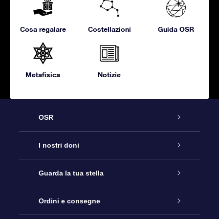
Cosa regalare
Costellazioni
Guida OSR
Metafisica
Notizie
OSR
Assistenza
I nostri doni
Contattaci
Online Star Gift
Guarda la tua stella
Blog
Pacchetto regalo OSR
Registro stellare
Ordini e consegne