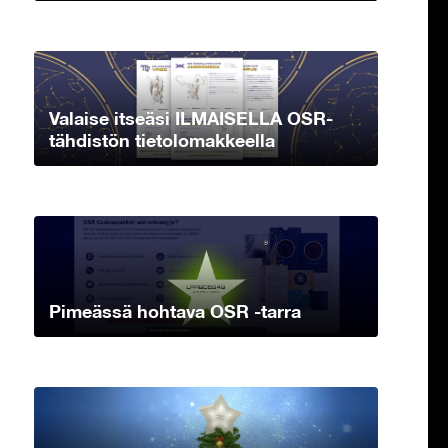
Valaise itseäsi ILMAISELLA OSR-
tähdistön tietolomakkeella
Pimeässä hohtava OSR -tarra