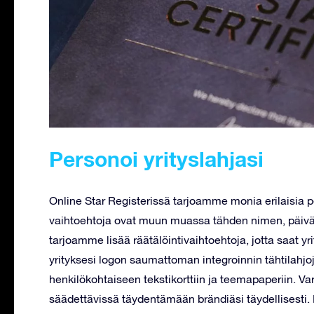
Personoi yrityslahjasi
Online Star Registerissä tarjoamme monia erilaisia p
vaihtoehtoja ovat muun muassa tähden nimen, päivä
tarjoamme lisää räätälöintivaihtoehtoja, jotta saat yr
yrityksesi logon saumattoman integroinnin tähtilahjo
henkilökohtaiseen tekstikorttiin ja teemapaperiin. Va
säädettävissä täydentämään brändiäsi täydellisesti