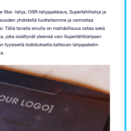
ine Star -lahja, OSR-lahjapakkaus, Supertähtilahja ja
isuuden yhdistellä tuotteitamme ja varmistaa
iisi. Tällä tavalla sinulla on mahdollisuus ostaa sekä
a, joka sisältyvät yleensä vain Supertähtilahjaan.
n fyysisellä todistuksella kattavan lahjapaketin
ta.