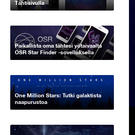
Tähtisivulla
Paikallista oma tähtesi yötaivaalta
OSR Star Finder -sovelluksella
One Million Stars: Tutki galaktista
naapurustoa