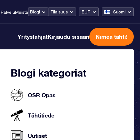
Blogi
Tilaisuus
EUR
Suomi
Palvelu
Meistä
Yrityslahjat
Kirjaudu sisään
Nimeä tähti!
Blogi kategoriat
OSR Opas
Tähtitiede
Uutiset