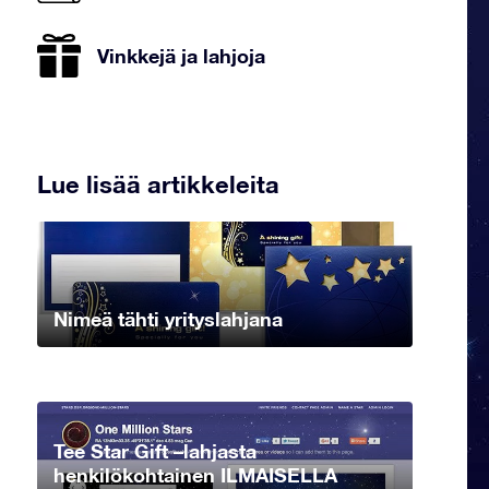
Vinkkejä ja lahjoja
Lue lisää artikkeleita
Nimeä tähti yrityslahjana
Tee Star Gift –lahjasta
henkilökohtainen ILMAISELLA