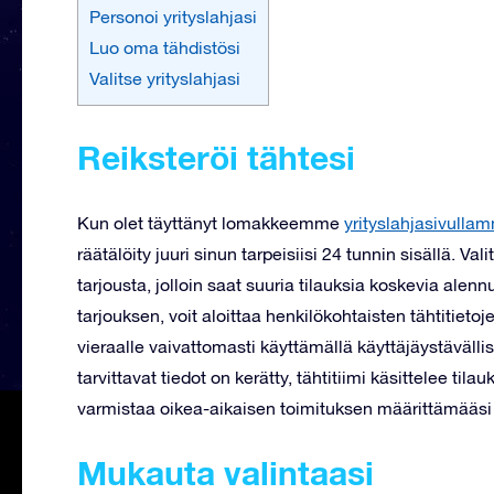
Personoi yrityslahjasi
Luo oma tähdistösi
Valitse yrityslahjasi
Reiksteröi tähtesi
Kun olet täyttänyt lomakkeemme
yrityslahjasivulla
räätälöity juuri sinun tarpeisiisi 24 tunnin sisällä. Va
tarjousta, jolloin saat suuria tilauksia koskevia al
tarjouksen, voit aloittaa henkilökohtaisten tähtitietoj
vieraalle vaivattomasti käyttämällä käyttäjäystävälli
tarvittavat tiedot on kerätty, tähtitiimi käsittelee ti
varmistaa oikea-aikaisen toimituksen määrittämääsi
Mukauta valintaasi