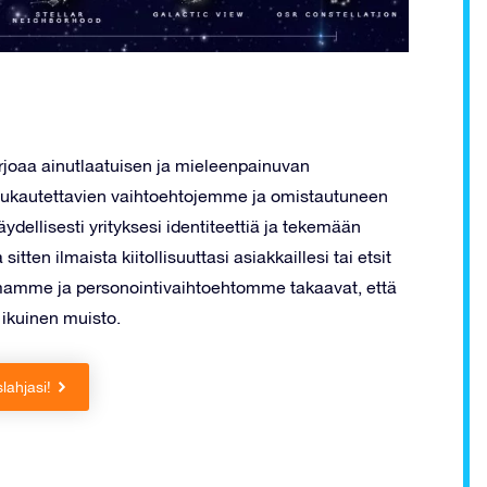
rjoaa ainutlaatuisen ja mieleenpainuvan
 Mukautettavien vaihtoehtojemme ja omistautuneen
ydellisesti yrityksesi identiteettiä ja tekemään
tten ilmaista kiitollisuuttasi asiakkaillesi tai etsit
koimamme ja personointivaihtoehtomme takaavat, että
e ikuinen muisto.
slahjasi!