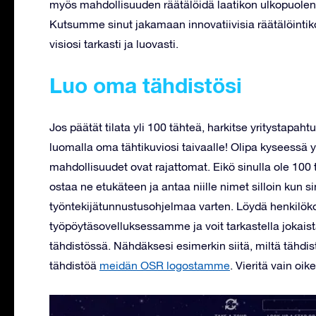
myös mahdollisuuden räätälöidä laatikon ulkopuolen tar
Kutsumme sinut jakamaan innovatiivisia räätälöintik
visiosi tarkasti ja luovasti.
Luo oma tähdistösi
Jos päätät tilata yli 100 tähteä, harkitse yritysta
luomalla oma tähtikuviosi taivaalle! Olipa kyseessä y
mahdollisuudet ovat rajattomat. Eikö sinulla ole 100 t
ostaa ne etukäteen ja antaa niille nimet silloin kun si
työntekijätunnustusohjelmaa varten. Löydä henkilökoh
työpöytäsovelluksessamme ja voit tarkastella jokaista
tähdistössä. Nähdäksesi esimerkin siitä, miltä tähd
tähdistöä
meidän OSR logostamme
. Vieritä vain oike