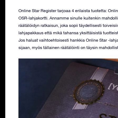
Online Star Register tarjoaa 4 erilaista tuotetta: Onl
OSR-lahjakortti. Annamme sinulle kuitenkin mahdoll
räätälöidyn ratkaisun, joka sopii täydellisesti toiveis
lahjapakkaus että mikä tahansa yksittäisistä tuotteist
Jos haluat vaihtoehtoisesti hankkia Online Star -lahja
sijaan, myös tällainen räätälöinti on täysin mahdollis