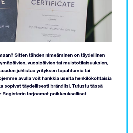
umaan? Sitten tähden nimeäminen on täydellinen
tymäpäivien, vuosipäivien tai muistotilaisuuksien,
suuden juhlistaa yrityksen tapahtumia tai
ojemme avulla voit hankkia useita henkilökohtaisia
a sopivat täydellisesti brändiisi. Tutustu tässä
r Registerin tarjoamat poikkeukselliset