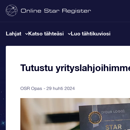
Lahjat
Katso tähteäsi
Luo tähtikuviosi
Tutustu yrityslahjoihimm
OSR Opas
29 huhti 2024