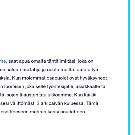
mme
, saat
apua omalta tähtitiimiltäsi, joka on
litse haluamasi lahja ja odota meiltä räätälöityä
ennuksia. Kun molemmat osapuolet ovat hyväksyneet
en luomisen jokaiselle työntekijälle, asiakkaalle tai
stä isojen tilausten taulukkoamme. Kun kaikki
lauksesi välittömästi 2 arkipäivän kuluessa. Tämä
 osoitteeseen määräaikaasi noudattaen.