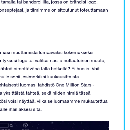
ralla tai banderollilla, jossa on brändisi logo.
onseptejasi, ja tiimimme on sitoutunut toteuttamaan
pahtumasi muuttamista lumoavaksi kokemukseksi
rityksesi logo tai valitsemasi ainutlaatuinen muoto,
ähteä nimettävänä tällä hetkellä? Ei huolia. Voit
nulle sopii, esimerkiksi kuukausittaista
taisesti luomasi tähdistö One Million Stars -
 yksittäistä tähteä, sekä niiden nimiä tässä
istösi voisi näyttää, vilkaise luomaamme mukautettua
alle ihaillaksesi sitä.