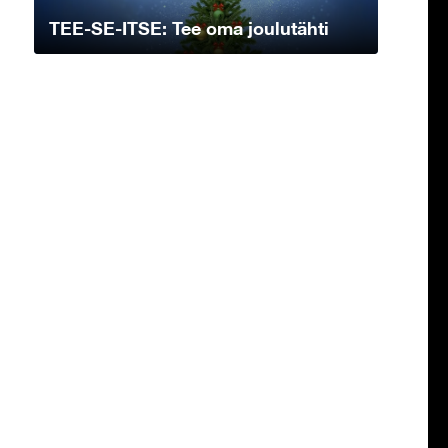
TEE-SE-ITSE: Tee oma joulutähti