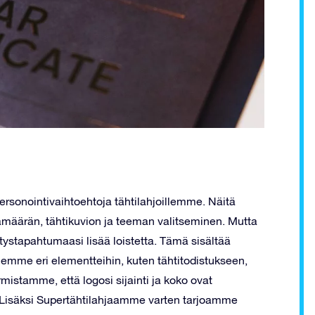
ersonointivaihtoehtoja tähtilahjoillemme. Näitä
määrän, tähtikuvion ja teeman valitseminen. Mutta
itystapahtumaasi lisää loistetta. Tämä sisältää
jemme eri elementteihin, kuten tähtitodistukseen,
rmistamme, että logosi sijainti ja koko ovat
. Lisäksi Supertähtilahjaamme varten tarjoamme