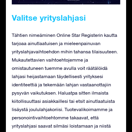
Valitse yrityslahjasi
Tähtien nimeäminen Online Star Registerin kautta
tarjoaa ainutlaatuisen ja mieleenpainuvan
yrityslahjavaihtoehdon mihin tahansa tilaisuuteen.
Mukautettavien vaihtoehtojemme ja
omistautuneen tuemme avulla voit räätälöidä
lahjasi heijastamaan täydellisesti yrityksesi
identiteettiä ja tekemään lahjan vastaanottajiin
pysyvän vaikutuksen. Haluatpa sitten ilmaista
kiitollisuuttasi asiakkaillesi tai etsit ainutlaatuista
lisäystä joululahjakoriisi. Tuotevalikoimamme ja
personointivaihtoehtomme takaavat, että
yrityslahjasi saavat silmäsi loistamaan ja niistä