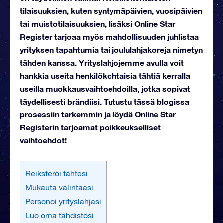
tilaisuuksien, kuten syntymäpäivien, vuosipäivien
tai muistotilaisuuksien, lisäksi Online Star
Register tarjoaa myös mahdollisuuden juhlistaa
yrityksen tapahtumia tai joululahjakoreja nimetyn
tähden kanssa. Yrityslahjojemme avulla voit
hankkia useita henkilökohtaisia tähtiä kerralla
useilla muokkausvaihtoehdoilla, jotka sopivat
täydellisesti brändiisi. Tutustu tässä blogissa
prosessiin tarkemmin ja löydä Online Star
Registerin tarjoamat poikkeukselliset
vaihtoehdot!
Reiksteröi tähtesi
Mukauta valintaasi
Personoi yrityslahjasi
Luo oma tähdistösi