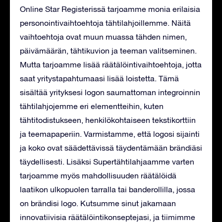
Online Star Registerissä tarjoamme monia erilaisia
personointivaihtoehtoja tähtilahjoillemme. Näitä
vaihtoehtoja ovat muun muassa tähden nimen,
päivämäärän, tähtikuvion ja teeman valitseminen.
Mutta tarjoamme lisää räätälöintivaihtoehtoja, jotta
saat yritystapahtumaasi lisää loistetta. Tämä
sisältää yrityksesi logon saumattoman integroinnin
tähtilahjojemme eri elementteihin, kuten
tähtitodistukseen, henkilökohtaiseen tekstikorttiin
ja teemapaperiin. Varmistamme, että logosi sijainti
ja koko ovat säädettävissä täydentämään brändiäsi
täydellisesti. Lisäksi Supertähtilahjaamme varten
tarjoamme myös mahdollisuuden räätälöidä
laatikon ulkopuolen tarralla tai banderollilla, jossa
on brändisi logo. Kutsumme sinut jakamaan
innovatiivisia räätälöintikonseptejasi, ja tiimimme