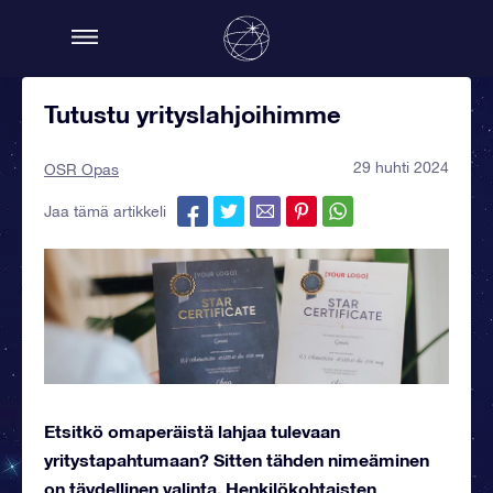
Tutustu yrityslahjoihimme
29 huhti 2024
OSR Opas
Jaa tämä artikkeli
Etsitkö omaperäistä lahjaa tulevaan
yritystapahtumaan? Sitten tähden nimeäminen
on täydellinen valinta. Henkilökohtaisten