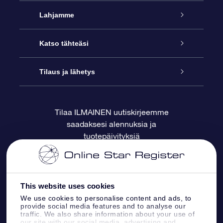
Palvelu
Lahjamme
Ota meihin yhteyttä
Online Star -lahja
Katso tähteäsi
Blogi
OSR-lahjapakkaus
Star Register
Tilaus ja lähetys
Usein kysytyt kysymykset
Supertähtilahja
OSR Star Finder -sovelluksella
Ota meihin yhteyttä
Tilaa ILMAINEN uutiskirjeemme
saadaksesi alennuksia ja
Arvostelut
OSR-lahjakortti
Henkilökohtainen Tähtisivu
Maksutiedot
tuotepäivityksiä
Yrityslahjat
One Million Stars
Toimitustiedot
OSR -tähden tallennus
Palautuskäytäntö
This website uses cookies
We use cookies to personalise content and ads, to
provide social media features and to analyse our
Lennä tähtiin VR -sovellus
Tähtikuviosta
traffic. We also share information about your use of
our site with our social media, advertising and