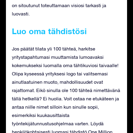
on sitoutunut toteuttamaan visiosi tarkasti ja
luovasti.
Luo oma tähdistösi
Jos päätät tilata yli 100 tähteä, harkitse
yritystapahtumasi muuttamista lumoavaksi
kokemukseksi luomalla oma tähtikuviosi taivaalle!
Olipa kyseessä yrityksesi logo tai valitsemasi
ainutlaatuinen muoto, mahdollisuudet ovat
rajattomat. Eikö sinulla ole 100 tähteä nimettävänä
tällä hetkellä? Ei huolia. Voit ostaa ne etukäteen ja
antaa niille nimet silloin kun sinulle sopii,
esimerkiksi kuukausittaista
työntekijätunnustusohjelmaa varten. Löydä
henkilökohtaisesti luomasi tähdistö One Million