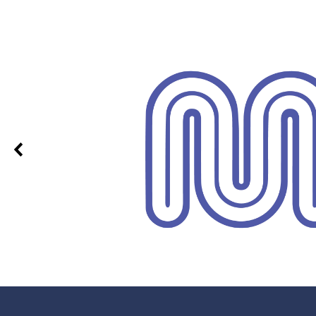
100%
n iloisia