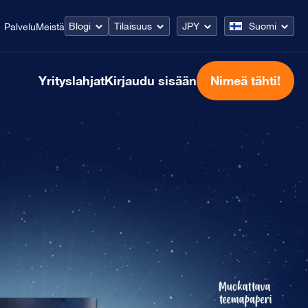
Blogi
Tilaisuus
JPY
Suomi
Palvelu
Meistä
Yrityslahjat
Kirjaudu sisään
Nimeä tähti!