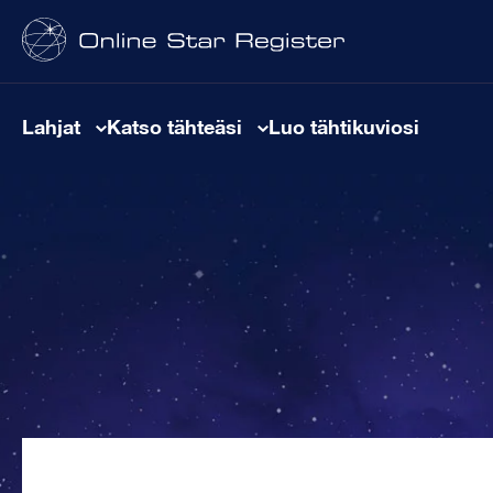
Lahjat
Katso tähteäsi
Luo tähtikuviosi