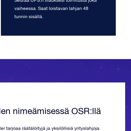
Seuraa UPS:n tilauksesi toimitusta joka
vaiheessa. Saat loistavan lahjan 48
tunnin sisällä.
den nimeämisessä OSR:llä
r tarjoaa räätälöityjä ja yksilöllisiä yrityslahjoja