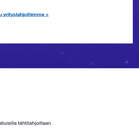
u yrityslahjoihimme
>
tuisilla tähtilahjoillaan.