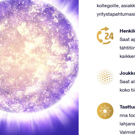
kollegoille, asiak
yritystapahtumas
Henkil
Saat a
tähtiti
kaikkem
Joukko
Saat a
koko ti
Taattu
nna tod
lahjans
Valmis