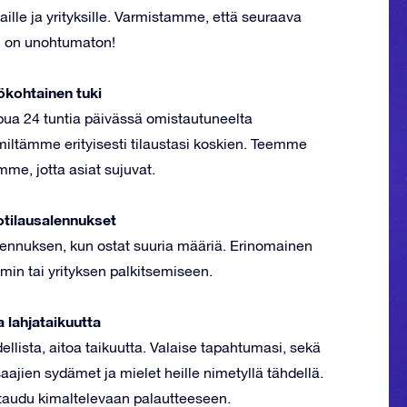
kaille ja yrityksille. Varmistamme, että seuraava
i on unohtumaton!
ökohtainen tuki
pua 24 tuntia päivässä omistautuneelta
imiltämme erityisesti tilaustasi koskien. Teemme
me, jotta asiat sujuvat.
tilausalennukset
lennuksen, kun ostat suuria määriä. Erinomainen
imin tai yrityksen palkitsemiseen.
a lahjataikuutta
ellista, aitoa taikuutta. Valaise tapahtumasi, sekä
aajien sydämet ja mielet heille nimetyllä tähdellä.
taudu kimaltelevaan palautteeseen.