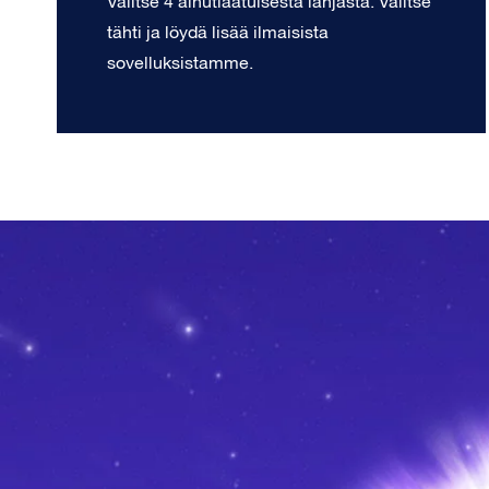
Valitse 4 ainutlaatuisesta lahjasta. Valitse
tähti ja löydä lisää ilmaisista
sovelluksistamme.