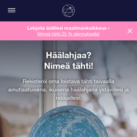
Lahjoita äidillesi maailmankaikkeus
–
Nimeä tähti 25 % alennuksella!
Häälahjaa?
Nimeä tähti!
Rekisteröi oma loistava tähti taivaalla
ainutlaatuisena, ikuisena häälahjana ystävillesi ja
rakkaillesi.