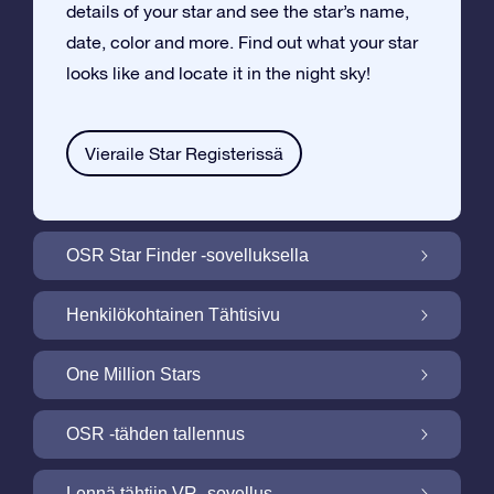
details of your star and see the star’s name,
date, color and more. Find out what your star
looks like and locate it in the night sky!
Vieraile Star Registerissä
OSR Star Finder -sovelluksella
Paikallista oma tähtesi yötaivaalta OSR
Henkilökohtainen Tähtisivu
Star Finder -sovelluksella
Tee Star Gift –lahjasta henkilökohtainen
One Million Stars
ilmaisella Tähtisivulla
One Million Stars: Tutki galaktista
OSR -tähden tallennus
naapurustoa
Valaise ruutusi OSR -tähtinäyttökuva
Lennä tähtiin VR -sovellus