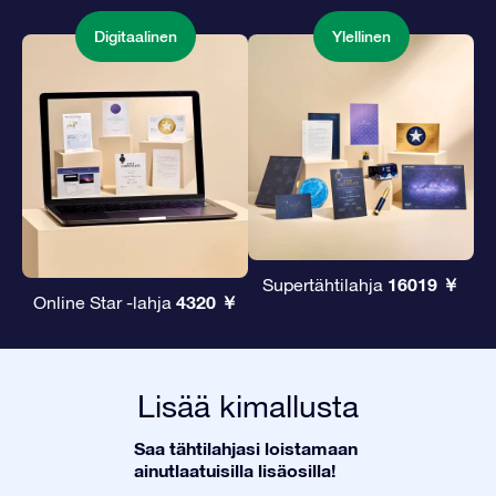
Digitaalinen
Ylellinen
16019 ￥
Supertähtilahja
4320 ￥
Online Star -lahja
Lisää kimallusta
Saa tähtilahjasi loistamaan
ainutlaatuisilla lisäosilla!