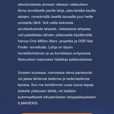
sitoutumisesta ainoaan oikeaan rakkauteen.
Anna onnelliselle parille lahja, joka kestää kautta
aikojen, nimeämällä öiseltä taivaalta juuri heille
omistettu tähti. Voit valita kolmesta
ainutlaatuisesta lahjasta. Jokaisessa lahjassa
voit paikallistaa tähden yötaivaalta käyttämällä
hienoa One Million Stars -projektia ja OSR Star
Finder -sovellusta. Lahja on täysin
henkilökohtainen ja se toimitetaan erityisessä
tilaisuuteen sopivassa häälahja pakkauksessa.
Vuosien kuluessa, naimisissa oleva pariskunta
voi jakaa tähtensä lastensa ja lastenlastensa
kanssa. Kun me kehitämme uusia luovia tapoja
katsella yötaivaan tähtiä, ne lisätään
automaattisesti alkuperäiseen lahjapakkaukseen
ILMAISEKSI.