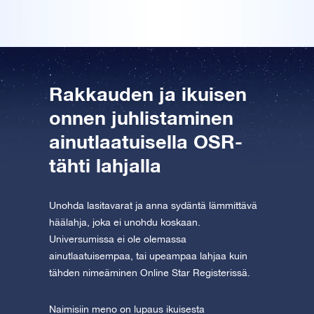
Tutustu One Million Stars -sovellukseen
Explore the universe virtually
AppStore (iOS)
Play Store (Android)
Rakkauden ja ikuisen
onnen juhlistaminen
ainutlaatuisella OSR-
tähti lahjalla
Unohda lasitavarat ja anna sydäntä lämmittävä
häälahja, joka ei unohdu koskaan.
Universumissa ei ole olemassa
ainutlaatuisempaa, tai upeampaa lahjaa kuin
tähden nimeäminen Online Star Registerissä.
Naimisiin meno on lupaus ikuisesta