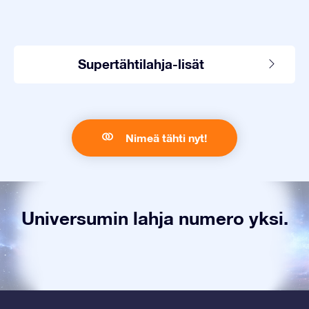
Supertähtilahja-lisät
Nimeä tähti nyt!
Universumin lahja numero yksi.