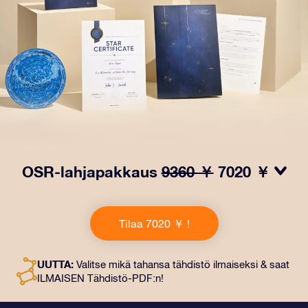
OSR-lahjapakkaus
9360 ￥
7020 ￥
Saa silmät loistamaan OSR-lahjapakkauksellamme!
Tämä lahja sisältää kauniin kirjekuoren ja
Tilaa 7020 ￥ !
henkilökohtaiset ​​asiakirjat, jotka lähetetään
valitsemaasi osoitteeseen. Saat myös digitaaliset
asiakirjat ja ilmaisen sovellustemme käytön. Tämä on
UUTTA:
Valitse mikä tahansa tähdistö ilmaiseksi & saat
maaginen tapa antaa ikuinen lahja ystäville ja rakkaille.
ILMAISEN Tähdistö-PDF:n!