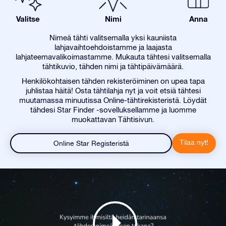
Valitse
Nimi
Anna
Nimeä tähti valitsemalla yksi kauniista
lahjavaihtoehdoistamme ja laajasta
lahjateemavalikoimastamme. Mukauta tähtesi valitsemalla
tähtikuvio, tähden nimi ja tähtipäivämäärä.
Henkilökohtaisen tähden rekisteröiminen on upea tapa
juhlistaa häitä! Osta tähtilahja nyt ja voit etsiä tähtesi
muutamassa minuutissa Online-tähtirekisteristä. Löydät
tähdesi Star Finder -sovelluksellamme ja luomme
muokattavan Tähtisivun.
Tilaa nyt!
Online Star Registeristä