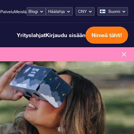
Blogi
Häälahja
CNY
Suomi
Palvelu
Meistä
Yrityslahjat
Kirjaudu sisään
Nimeä tähti!