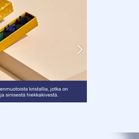
Kehys
nmuotoista kristallia, jotka on
: Tämä kehy
 ja sinisestä hiekkakivestä.
arvokkaan todistuk