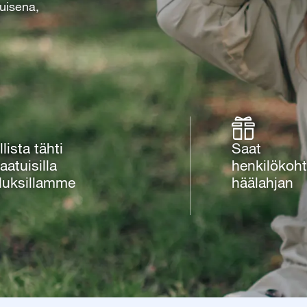
tuisena,
lista tähti
Saat
aatuisilla
henkilökoh
luksillamme
häälahjan