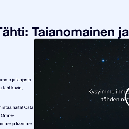
ähti: Taianomainen ja
tamme ja laajasta
 tähtikuvio,
listaa häitä! Osta
 Online-
ellamme ja luomme