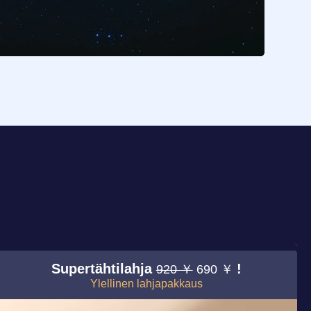
Supertähtilahja
!
920 ￥
690 ￥
Ylellinen lahjapakkaus