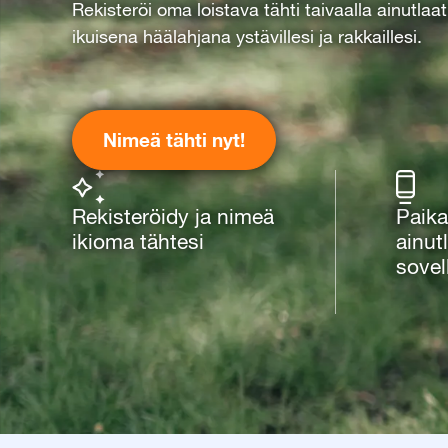
Rekisteröi oma loistava tähti taivaalla ainutlaa
ikuisena häälahjana ystävillesi ja rakkaillesi.
Nimeä tähti nyt!
Rekisteröidy ja nimeä
Paikal
ikioma tähtesi
ainutl
sovel