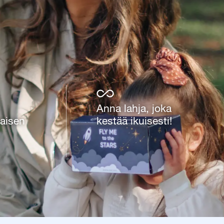
Anna lahja, joka
taisen
kestää ikuisesti!