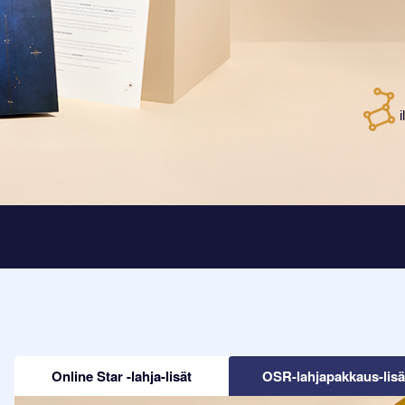
Online Star -lahja-lisät
OSR-lahjapakkaus-lisä