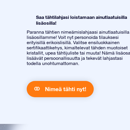
Saa tähtilahjasi loistamaan ainutlaatuisilla
lisäosilla!
Paranna tähtien nimeämislahjaasi ainutlaatuisilla
lisäosillamme! Voit nyt personoida tilauksesi
erityisillä erikoislisillä. Valitse ensiluokkainen
sertifikaattikehys, kimaltelevat tähden muotoiset
kristallit, upea tähtijuliste tai muuta! Nämä lisäos
lisäävät persoonallisuutta ja tekevät lahjastasi
todella unohtumattoman.
Nimeä tähti nyt!