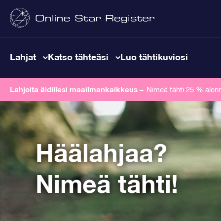
Lahjat
Katso tähteäsi
Luo tähtikuviosi
Lahjoita äidillesi maailmankaikkeus
–
Nimeä tähti 25 % alenn
Häälahjaa?
Nimeä tähti!