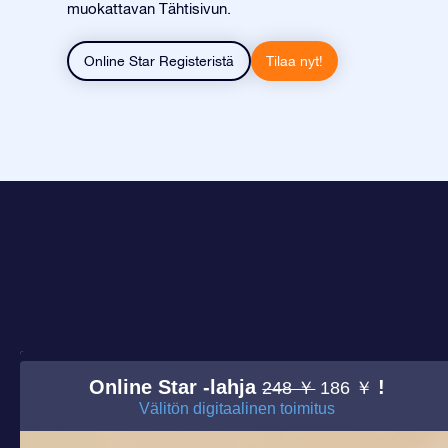
muokattavan Tähtisivun.
Online Star Registeristä
Tilaa nyt!
Online Star -lahja
!
248 ￥
186 ￥
Välitön digitaalinen toimitus