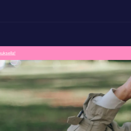
uksella!