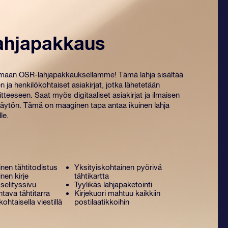
ahjapakkaus
amaan OSR-lahjapakkauksellamme! Tämä lahja sisältää
n ja henkilökohtaiset ​​asiakirjat, jotka lähetetään
tteeseen. Saat myös digitaaliset asiakirjat ja ilmaisen
ytön. Tämä on maaginen tapa antaa ikuinen lahja
le.
nen tähtitodistus
Yksityiskohtainen pyörivä
nen kirje
tähtikartta
selityssivu
Tyylikäs lahjapaketointi
tava tähtitarra
Kirjekuori mahtuu kaikkiin
kohtaisella viestillä
postilaatikkoihin