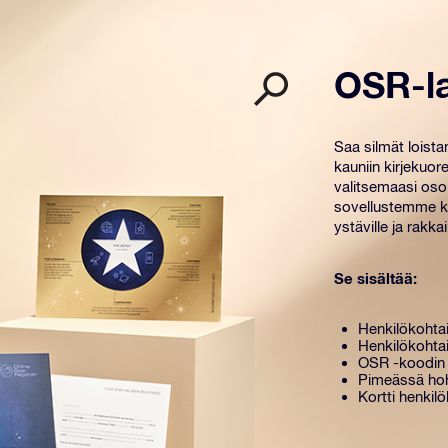
OSR-l
Saa silmät loist
kauniin kirjekuore
valitsemaasi osoi
sovellustemme kä
ystäville ja rakkail
Se sisältää:
Henkilökohtai
Henkilökohtai
OSR -koodin 
Pimeässä hoh
Kortti henkilö