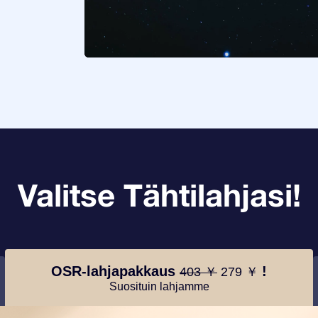
Valitse Tähtilahjasi!
OSR-lahjapakkaus
!
403 ￥
279 ￥
Suosituin lahjamme