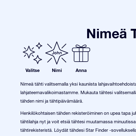
Nimeä T
Valitse
Nimi
Anna
Nimeä tähti valitsemalla yksi kauniista lahjavaihtoehdois
lahjateemavalikoimastamme. Mukauta tähtesi valitsemalla
tähden nimi ja tähtipäivämäärä.
Henkilökohtaisen tähden rekisteröiminen on upea tapa juh
tähtilahja nyt ja voit etsiä tähtesi muutamassa minuutissa
tähtirekisteristä. Löydät tähdesi Star Finder -sovelluks