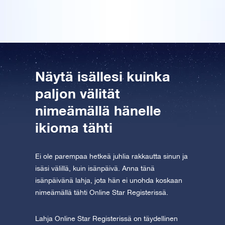
Tutustu One Million Stars -sovellukseen
Explore the universe virtually
AppStore (iOS)
Play Store (Android)
Näytä isällesi kuinka
paljon välität
nimeämällä hänelle
ikioma tähti
Ei ole parempaa hetkeä juhlia rakkautta sinun ja
isäsi välillä, kuin isänpäivä. Anna tänä
isänpäivänä lahja, jota hän ei unohda koskaan
nimeämällä tähti Online Star Registerissä.
Lahja Online Star Registerissä on täydellinen