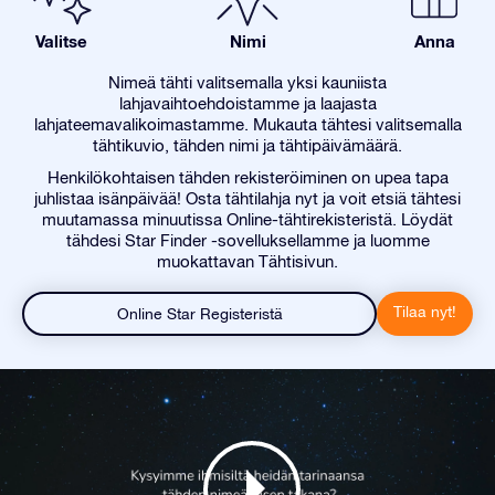
Valitse
Nimi
Anna
Nimeä tähti valitsemalla yksi kauniista
lahjavaihtoehdoistamme ja laajasta
lahjateemavalikoimastamme. Mukauta tähtesi valitsemalla
tähtikuvio, tähden nimi ja tähtipäivämäärä.
Henkilökohtaisen tähden rekisteröiminen on upea tapa
juhlistaa isänpäivää! Osta tähtilahja nyt ja voit etsiä tähtesi
muutamassa minuutissa Online-tähtirekisteristä. Löydät
tähdesi Star Finder -sovelluksellamme ja luomme
muokattavan Tähtisivun.
Tilaa nyt!
Online Star Registeristä