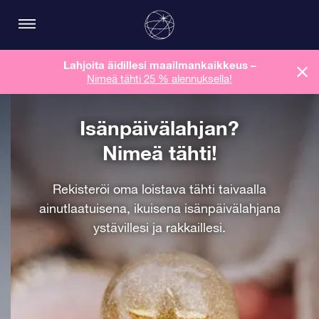
Lahjoita äidillesi maailmankaikkeus
–
Nimeä tähti 25 % alennuksella!
Isänpäivälahjan?
Nimeä tähti!
Rekisteröi oma loistava tähti taivaalla
ainutlaatuisena, ikuisena isänpäivälahjana
ystävillesi ja rakkaillesi.