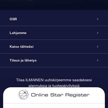
OSR
Palvelu
Lahjamme
Ota meihin yhteyttä
Online Star -lahja
Katso tähteäsi
Blogi
OSR-lahjapakkaus
Star Register
Tilaus ja lähetys
Usein kysytyt kysymykset
Supertähtilahja
OSR Star Finder -sovelluksella
Ota meihin yhteyttä
Tilaa ILMAINEN uutiskirjeemme saadaksesi
alennuksia ja tuotepäivityksiä
Arvostelut
OSR-lahjakortti
Henkilökohtainen Tähtisivu
Maksutiedot
Yrityslahjat
One Million Stars
Toimitustiedot