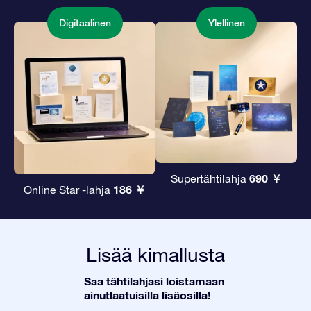
Digitaalinen
Ylellinen
690 ￥
Supertähtilahja
186 ￥
Online Star -lahja
Lisää kimallusta
Saa tähtilahjasi loistamaan
ainutlaatuisilla lisäosilla!