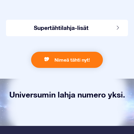
Supertähtilahja-lisät
Nimeä tähti nyt!
Universumin lahja numero yksi.