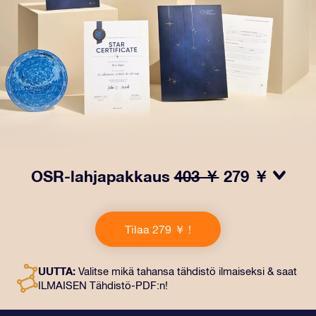
OSR-lahjapakkaus
403 ￥
279 ￥
Saa silmät loistamaan OSR-lahjapakkauksellamme!
Tämä lahja sisältää kauniin kirjekuoren ja
Tilaa 279 ￥ !
henkilökohtaiset ​​asiakirjat, jotka lähetetään
valitsemaasi osoitteeseen. Saat myös digitaaliset
asiakirjat ja ilmaisen sovellustemme käytön. Tämä on
UUTTA:
Valitse mikä tahansa tähdistö ilmaiseksi & saat
maaginen tapa antaa ikuinen lahja ystäville ja rakkaille.
ILMAISEN Tähdistö-PDF:n!