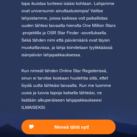
tapa ikuistaa tunteesi isääsi kohtaan. Lahjamme
ovat universumin ainutlaatuisimpia! Valitse
lahjoistamme, joissa kaikissa voit paikallistaa
uuden tähtesi taivaalta hienolla One Million Stars
-projektilla ja OSR Star Finder -sovelluksella.
Sekä tähden nimi että päivämäärä ovat täysin
muokattavissa, ja lahja toimitetaan tyylikkäässä
isänpäivän lahjapakkauksessa.
Kun nimeät tähden Online Star Registerissä,
sinun ei tarvitse koskaan huolehtia siitä, ettet
löydä uutta tähteäsi taivaalta. Kun me luomme
uusia ja luovia tapoja katsella tähteäsi, ne
lisätään alkuperäiseen lahjapakkaukseesi
ILMAISEKSI.
Nimeä tähti nyt!