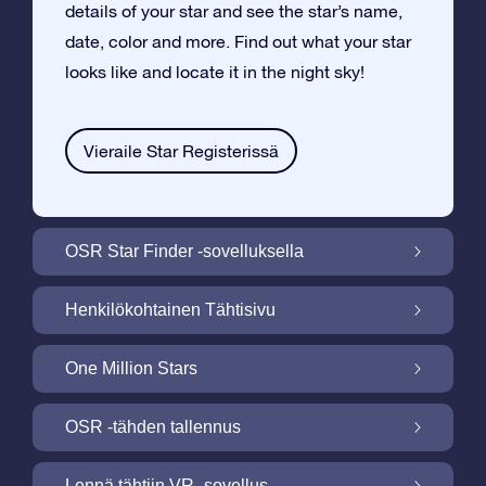
details of your star and see the star’s name,
date, color and more. Find out what your star
looks like and locate it in the night sky!
Vieraile Star Registerissä
OSR Star Finder -sovelluksella
Paikallista oma tähtesi yötaivaalta OSR
Henkilökohtainen Tähtisivu
Star Finder -sovelluksella
Tee Star Gift –lahjasta henkilökohtainen
One Million Stars
ilmaisella Tähtisivulla
One Million Stars: Tutki galaktista
OSR -tähden tallennus
naapurustoa
Valaise ruutusi OSR -tähtinäyttökuva
Lennä tähtiin VR -sovellus