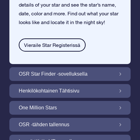
details of your star and see the star’s name,
date, color and more. Find out what your star
looks like and locate it in the night sky!
Vieraile Star Registerissä
OSR Star Finder -sovelluksella
Paikallista oma tähtesi yötaivaalta OSR
Henkilökohtainen Tähtisivu
Star Finder -sovelluksella
Tee Star Gift –lahjasta henkilökohtainen
One Million Stars
ilmaisella Tähtisivulla
One Million Stars: Tutki galaktista
OSR -tähden tallennus
naapurustoa