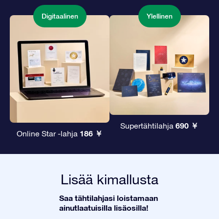
Digitaalinen
Ylellinen
690 ￥
Supertähtilahja
186 ￥
Online Star -lahja
Lisää kimallusta
Saa tähtilahjasi loistamaan
ainutlaatuisilla lisäosilla!