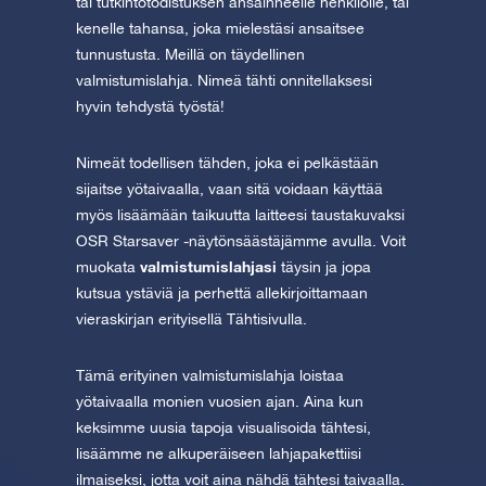
tai tutkintotodistuksen ansainneelle henkilölle, tai
kenelle tahansa, joka mielestäsi ansaitsee
tunnustusta. Meillä on täydellinen
valmistumislahja. Nimeä tähti onnitellaksesi
hyvin tehdystä työstä!
Nimeät todellisen tähden, joka ei pelkästään
sijaitse yötaivaalla, vaan sitä voidaan käyttää
myös lisäämään taikuutta laitteesi taustakuvaksi
OSR Starsaver -näytönsäästäjämme avulla. Voit
valmistumislahjasi
muokata
täysin ja jopa
kutsua ystäviä ja perhettä allekirjoittamaan
vieraskirjan erityisellä Tähtisivulla.
Tämä erityinen valmistumislahja loistaa
yötaivaalla monien vuosien ajan. Aina kun
keksimme uusia tapoja visualisoida tähtesi,
lisäämme ne alkuperäiseen lahjapakettiisi
ilmaiseksi, jotta voit aina nähdä tähtesi taivaalla.