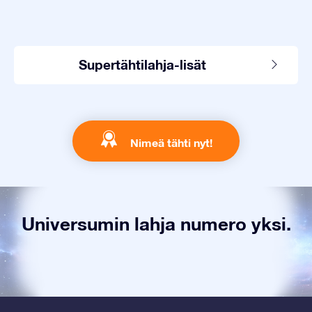
Supertähtilahja-lisät
Nimeä tähti nyt!
Universumin lahja numero yksi.