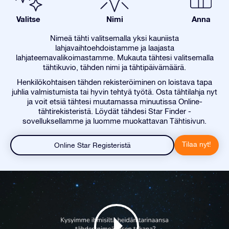
Valitse
Nimi
Anna
Nimeä tähti valitsemalla yksi kauniista
lahjavaihtoehdoistamme ja laajasta
lahjateemavalikoimastamme. Mukauta tähtesi valitsemalla
tähtikuvio, tähden nimi ja tähtipäivämäärä.
Henkilökohtaisen tähden rekisteröiminen on loistava tapa
juhlia valmistumista tai hyvin tehtyä työtä. Osta tähtilahja nyt
ja voit etsiä tähtesi muutamassa minuutissa Online-
tähtirekisteristä. Löydät tähdesi Star Finder -
sovelluksellamme ja luomme muokattavan Tähtisivun.
Tilaa nyt!
Online Star Registeristä