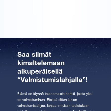
Sain tämän parhaalle ystävälleni hänen
valmistujaisiinsa. Hän oli iloinen ja erittäin tyytyväinen
omaan tähtensä.
Saa silmät
kimaltelemaan
alkuperäisellä
“Valmistumislahjalla”!
Elämä on täynnä taianomaisia hetkiä, joista yksi
on valmistuminen. Etsitpä sitten lukion
valmistumislahjaa, lahjaa erityisen todistuksen