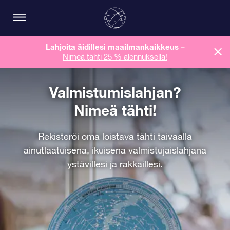
Lahjoita äidillesi maailmankaikkeus
–
Nimeä tähti 25 % alennuksella!
Valmistumislahjan?
Nimeä tähti!
Rekisteröi oma loistava tähti taivaalla
ainutlaatuisena, ikuisena valmistujaislahjana
ystävillesi ja rakkaillesi.