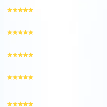
Ostan uudestaan
Tutustu One Million Stars -sovellukseen
Explore the universe virtually
Kaikki oli täydellistä. Upea, merkityksellinen lahja
tyttärelleni. Ostan täältä varmasti uudestaan!
Kaunis lahja
AppStore (iOS)
Play Store (Android)
Niin kaunis lahja! Se oli poikaystävälleni, joka
valmistui lukiosta.
Erinomainen palvelu
Upea lahja ja hyvä palvelu. Ihanteellinen
valmistujaislahja!
Toimitus oli nopeaa ja tehokasta
Tähtien rekisteröinti oli helppoa ja toimitus nopeaa ja
tehokasta. Mikä tärkeintä, lahjapakkaus näytti erittäin
hyvältä saapuessaan. Paljon kiitoksia!
Erittäin iloinen