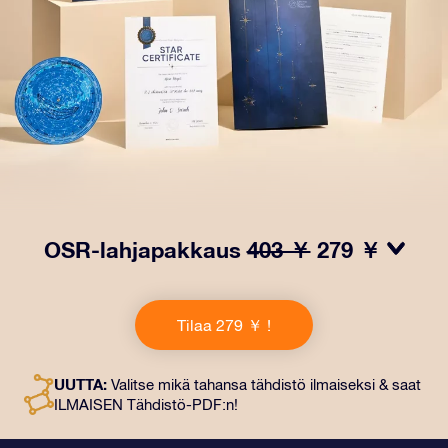
OSR-lahjapakkaus
403 ￥
279 ￥
Saa silmät loistamaan OSR-lahjapakkauksellamme!
Tämä lahja sisältää kauniin kirjekuoren ja
Tilaa 279 ￥ !
henkilökohtaiset ​​asiakirjat, jotka lähetetään
valitsemaasi osoitteeseen. Saat myös digitaaliset
asiakirjat ja ilmaisen sovellustemme käytön. Tämä on
UUTTA:
Valitse mikä tahansa tähdistö ilmaiseksi & saat
maaginen tapa antaa ikuinen lahja ystäville ja rakkaille.
ILMAISEN Tähdistö-PDF:n!