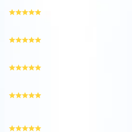
Ostan uudestaan
Tutustu One Million Stars -sovellukseen
Explore the universe virtually
Kaikki oli täydellistä. Upea, merkityksellinen lahja
tyttärelleni. Ostan täältä varmasti uudestaan!
Kaunis lahja
AppStore (iOS)
Play Store (Android)
Niin kaunis lahja! Se oli poikaystävälleni, joka
valmistui lukiosta.
Erinomainen palvelu
Upea lahja ja hyvä palvelu. Ihanteellinen
valmistujaislahja!
Toimitus oli nopeaa ja tehokasta
Tähtien rekisteröinti oli helppoa ja toimitus nopeaa ja
tehokasta. Mikä tärkeintä, lahjapakkaus näytti erittäin
hyvältä saapuessaan. Paljon kiitoksia!
Erittäin iloinen