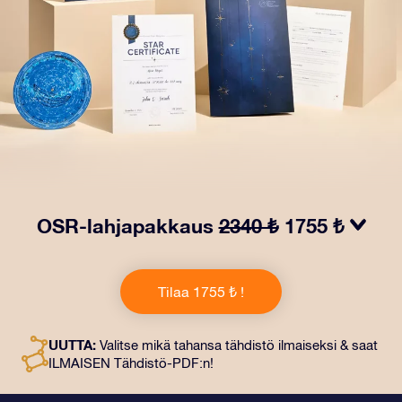
OSR-lahjapakkaus
2340 ₺
1755 ₺
Saa silmät loistamaan OSR-lahjapakkauksellamme!
Tämä lahja sisältää kauniin kirjekuoren ja
Tilaa 1755 ₺ !
henkilökohtaiset ​​asiakirjat, jotka lähetetään
valitsemaasi osoitteeseen. Saat myös digitaaliset
asiakirjat ja ilmaisen sovellustemme käytön. Tämä on
UUTTA:
Valitse mikä tahansa tähdistö ilmaiseksi & saat
maaginen tapa antaa ikuinen lahja ystäville ja rakkaille.
ILMAISEN Tähdistö-PDF:n!