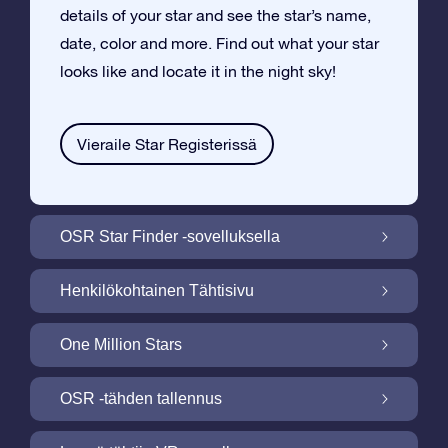
details of your star and see the star’s name,
date, color and more. Find out what your star
looks like and locate it in the night sky!
Vieraile Star Registerissä
OSR Star Finder -sovelluksella
Paikallista oma tähtesi yötaivaalta OSR
Henkilökohtainen Tähtisivu
Star Finder -sovelluksella
Tee Star Gift –lahjasta henkilökohtainen
One Million Stars
ilmaisella Tähtisivulla
One Million Stars: Tutki galaktista
OSR -tähden tallennus
naapurustoa