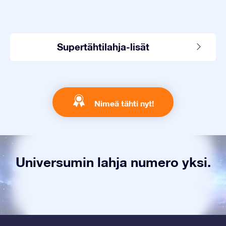
Supertähtilahja-lisät
Nimeä tähti nyt!
Universumin lahja numero yksi.