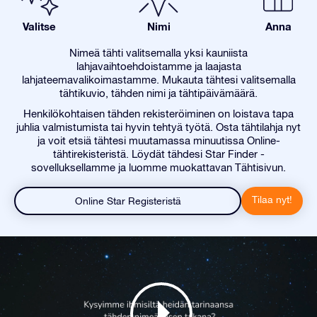
Valitse
Nimi
Anna
Nimeä tähti valitsemalla yksi kauniista
lahjavaihtoehdoistamme ja laajasta
lahjateemavalikoimastamme. Mukauta tähtesi valitsemalla
tähtikuvio, tähden nimi ja tähtipäivämäärä.
Henkilökohtaisen tähden rekisteröiminen on loistava tapa
juhlia valmistumista tai hyvin tehtyä työtä. Osta tähtilahja nyt
ja voit etsiä tähtesi muutamassa minuutissa Online-
tähtirekisteristä. Löydät tähdesi Star Finder -
sovelluksellamme ja luomme muokattavan Tähtisivun.
Tilaa nyt!
Online Star Registeristä