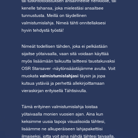
tai tutkintotodistuksen ansainneelle henkilölle, tai
kenelle tahansa, joka mielestäsi ansaitsee
tunnustusta. Meillä on täydellinen
valmistumislahja. Nimeä tähti onnitellaksesi
hyvin tehdystä työstä!
Nimeät todellisen tähden, joka ei pelkästään
sijaitse yötaivaalla, vaan sitä voidaan käyttää
myös lisäämään taikuutta laitteesi taustakuvaksi
OSR Starsaver -näytönsäästäjämme avulla. Voit
valmistumislahjasi
muokata
täysin ja jopa
kutsua ystäviä ja perhettä allekirjoittamaan
vieraskirjan erityisellä Tähtisivulla.
Tämä erityinen valmistumislahja loistaa
yötaivaalla monien vuosien ajan. Aina kun
keksimme uusia tapoja visualisoida tähtesi,
lisäämme ne alkuperäiseen lahjapakettiisi
ilmaiseksi, jotta voit aina nähdä tähtesi taivaalla.