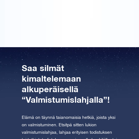
Sain tämän parhaalle ystävälleni hänen
valmistujaisiinsa. Hän oli iloinen ja erittäin tyytyväinen
omaan tähtensä.
Saa silmät
kimaltelemaan
alkuperäisellä
“Valmistumislahjalla”!
Elämä on täynnä taianomaisia hetkiä, joista yksi
on valmistuminen. Etsitpä sitten lukion
valmistumislahjaa, lahjaa erityisen todistuksen