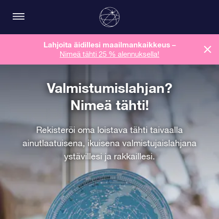
Lahjoita äidillesi maailmankaikkeus
–
Nimeä tähti 25 % alennuksella!
Valmistumislahjan?
Nimeä tähti!
Rekisteröi oma loistava tähti taivaalla
ainutlaatuisena, ikuisena valmistujaislahjana
ystävillesi ja rakkaillesi.