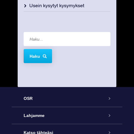
Usein kysytyt kysymykset
Haku
OSR
Palvelu
Lahjamme
Ota meihin yhteyttä
Online Star -lahja
Katso tähteäsi