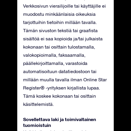
Verkkosivun vierailijoille tai käyttäjille ei
muodostu minkäänlaisia oikeuksia
tarjottuihin tietoihin millään tavalla.
Tämän sivuston tekstiä tai graafista
sisältöä ei saa kopioida ja/tai julkaista
kokonaan tai osittain tulostamalla,
valokopioimalla, faksaamalla,
päällekirjoittamalla, varastoida
automatisoituun datatiedostoon tai
millään muulla tavalla ilman Online Star
Register® -yrityksen kirjallista lupaa.
Tämä koskee kokonaan tai osittain
käsittelemistä.
Sovellettava laki ja toimivaltainen
tuomioistuin