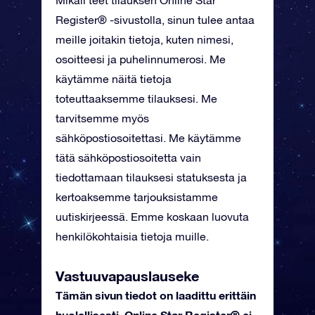
Mikäli teet tilauksen Online Star
Register® -sivustolla, sinun tulee antaa
meille joitakin tietoja, kuten nimesi,
osoitteesi ja puhelinnumerosi. Me
käytämme näitä tietoja
toteuttaaksemme tilauksesi. Me
tarvitsemme myös
sähköpostiosoitettasi. Me käytämme
tätä sähköpostiosoitetta vain
tiedottamaan tilauksesi statuksesta ja
kertoaksemme tarjouksistamme
uutiskirjeessä. Emme koskaan luovuta
henkilökohtaisia tietoja muille.
Vastuuvapauslauseke
Tämän sivun tiedot on laadittu erittäin
huolellisesti. Online Star Register® ei