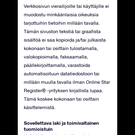
Verkkosivun vierailijoille tai käyttäjille ei
muodostu minkäänlaisia oikeuksia
tarjottuihin tietoihin millään tavalla.
Tämän sivuston tekstiä tai graafista
sisältöä ei saa kopioida ja/tai julkaista
kokonaan tai osittain tulostamalla,
valokopioimalla, faksaamalla,
päällekirjoittamalla, varastoida
automatisoituun datatiedostoon tai
millään muulla tavalla ilman Online Star
Register® -yrityksen kirjallista lupaa.
Tämä koskee kokonaan tai osittain
käsittelemistä.
Sovellettava laki ja toimivaltainen
tuomioistuin