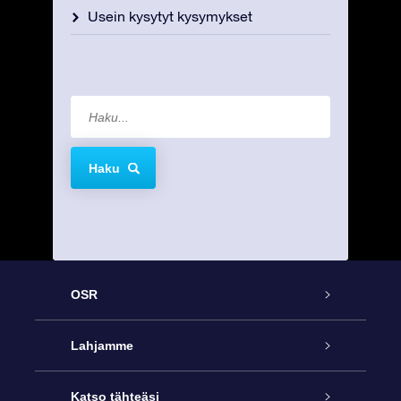
Usein kysytyt kysymykset
Haku
OSR
Palvelu
Lahjamme
Ota meihin yhteyttä
Online Star -lahja
Katso tähteäsi