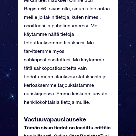
Mikäli teet tilauksen Online Star
Register® -sivustolla, sinun tulee antaa
meille joitakin tietoja, kuten nimesi,
osoitteesi ja puhelinnumerosi. Me
käytämme näitä tietoja
toteuttaaksemme tilauksesi. Me
tarvitsemme myös
sähköpostiosoitettasi. Me käytämme
tätä sähköpostiosoitetta vain
tiedottamaan tilauksesi statuksesta ja
kertoaksemme tarjouksistamme
uutiskirjeessä. Emme koskaan luovuta
henkilökohtaisia tietoja muille.
Vastuuvapauslauseke
Tämän sivun tiedot on laadittu erittäin
huolellisesti. Online Star Register® ei