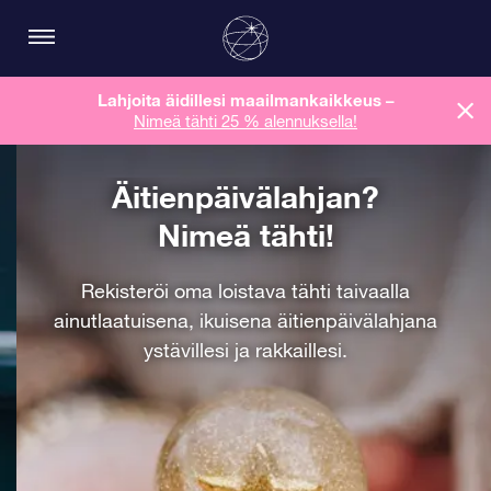
Lahjoita äidillesi maailmankaikkeus
–
Nimeä tähti 25 % alennuksella!
Äitienpäivälahjan?
Nimeä tähti!
Rekisteröi oma loistava tähti taivaalla
ainutlaatuisena, ikuisena äitienpäivälahjana
ystävillesi ja rakkaillesi.