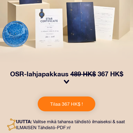
OSR-lahjapakkaus
489 HK$
367 HK$
Saa silmät loistamaan OSR-lahjapakkauksellamme!
Tämä lahja sisältää kauniin kirjekuoren ja
Tilaa 367 HK$ !
henkilökohtaiset ​​asiakirjat, jotka lähetetään
valitsemaasi osoitteeseen. Saat myös digitaaliset
asiakirjat ja ilmaisen sovellustemme käytön. Tämä on
UUTTA:
Valitse mikä tahansa tähdistö ilmaiseksi & saat
maaginen tapa antaa ikuinen lahja ystäville ja rakkaille.
ILMAISEN Tähdistö-PDF:n!