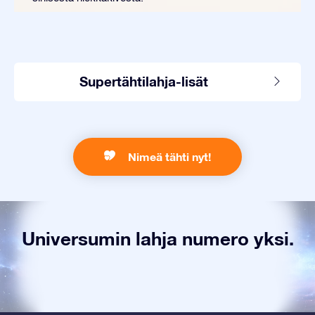
Supertähtilahja-lisät
Nimeä tähti nyt!
Universumin lahja numero yksi.