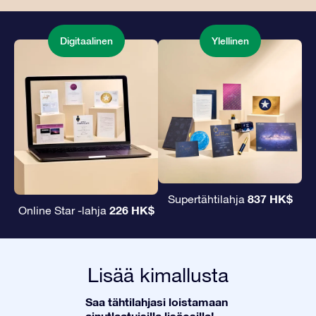
Digitaalinen
Ylellinen
837 HK$
Supertähtilahja
226 HK$
Online Star -lahja
Lisää kimallusta
Saa tähtilahjasi loistamaan
ainutlaatuisilla lisäosilla!