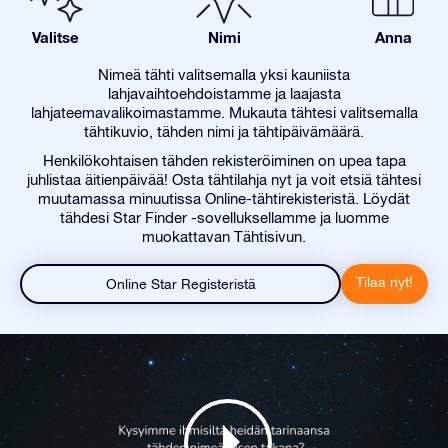
Valitse
Nimi
Anna
Nimeä tähti valitsemalla yksi kauniista
lahjavaihtoehdoistamme ja laajasta
lahjateemavalikoimastamme. Mukauta tähtesi valitsemalla
tähtikuvio, tähden nimi ja tähtipäivämäärä.
Henkilökohtaisen tähden rekisteröiminen on upea tapa
juhlistaa äitienpäivää! Osta tähtilahja nyt ja voit etsiä tähtesi
muutamassa minuutissa Online-tähtirekisteristä. Löydät
tähdesi Star Finder -sovelluksellamme ja luomme
muokattavan Tähtisivun.
Tilaa nyt!
Online Star Registeristä