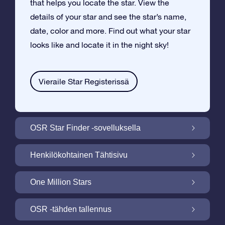
that helps you locate the star. View the
details of your star and see the star’s name,
date, color and more. Find out what your star
looks like and locate it in the night sky!
Vieraile Star Registerissä
OSR Star Finder -sovelluksella
Paikallista oma tähtesi yötaivaalta OSR
Henkilökohtainen Tähtisivu
Star Finder -sovelluksella
Tee Star Gift –lahjasta henkilökohtainen
One Million Stars
ilmaisella Tähtisivulla
One Million Stars: Tutki galaktista
OSR -tähden tallennus
naapurustoa