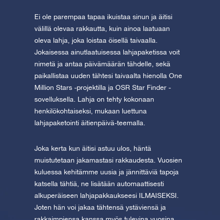
Ei ole parempaa tapaa ikuistaa sinun ja äitisi
välillä olevaa rakkautta, kuin ainoa laatuaan
oleva lahja, joka loistaa öisellä taivaalla.
Jokaisessa ainutlaatuisessa lahjapaketissa voit
nimetä ja antaa päivämäärän tähdelle, sekä
paikallistaa uuden tähtesi taivaalta hienolla One
Million Stars -projektilla ja OSR Star Finder -
sovelluksella. Lahja on tehty kokonaan
henkilökohtaiseksi, mukaan luettuna
lahjapaketointi äitienpäivä-teemalla.
Joka kerta kun äitisi astuu ulos, häntä
muistutetaan jakamastasi rakkaudesta. Vuosien
kuluessa kehitämme uusia ja jännittäviä tapoja
katsella tähtiä, ne lisätään automaattisesti
alkuperäiseen lahjapakkaukseesi ILMAISEKSI.
Joten hän voi jakaa tähtensä ystäviensä ja
rakkaimpiensa kanssa myös tulevina vuosina.