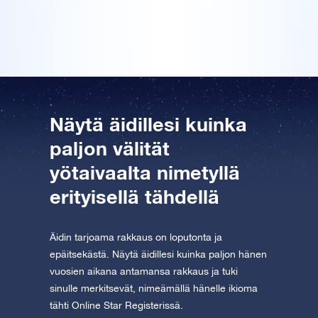
Download the app now and fly to the stars!
yllättynyt säkenöivästä äitienpäivälahjasta!
Tutustu One Million Stars -sovellukseen
Explore the universe virtually
AppStore (iOS)
Play Store (Android)
Näytä äidillesi kuinka
paljon välität
yötaivaalta nimetyllä
erityisellä tähdellä
Äidin tarjoama rakkaus on loputonta ja
epäitsekästä. Näytä äidillesi kuinka paljon hänen
vuosien aikana antamansa rakkaus ja tuki
sinulle merkitsevät, nimeämällä hänelle ikioma
tähti Online Star Registerissä.