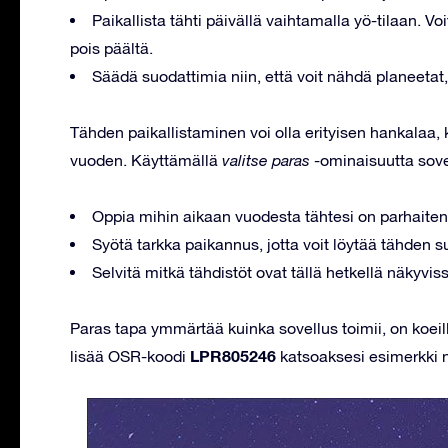
Paikallista tähti päivällä vaihtamalla yö-tilaan. Vo
pois päältä.
Säädä suodattimia niin, että voit nähdä planeetat,
Tähden paikallistaminen voi olla erityisen hankalaa,
vuoden. Käyttämällä
valitse paras
-ominaisuutta sove
Oppia mihin aikaan vuodesta tähtesi on parhaiten
Syötä tarkka paikannus, jotta voit löytää tähden
Selvitä mitkä tähdistöt ovat tällä hetkellä näkyvis
Paras tapa ymmärtää kuinka sovellus toimii, on koeill
LPR805246
lisää OSR-koodi
katsoaksesi esimerkki 