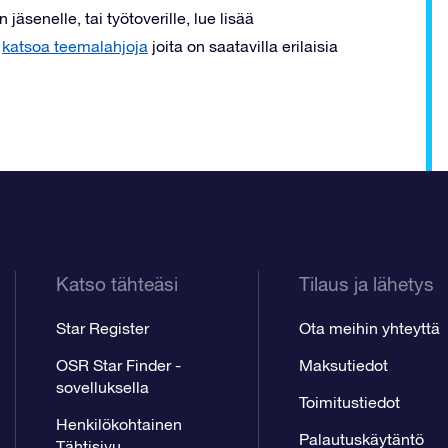
äsenelle, tai työtoverille, lue lisää
a
katsoa teemalahjoja
joita on saatavilla erilaisia
Katso tähteäsi
Tilaus ja lähetys
Star Register
Ota meihin yhteyttä
OSR Star Finder -
Maksutiedot
sovelluksella
Toimitustiedot
Henkilökohtainen
Palautuskäytäntö
Tähtisivu