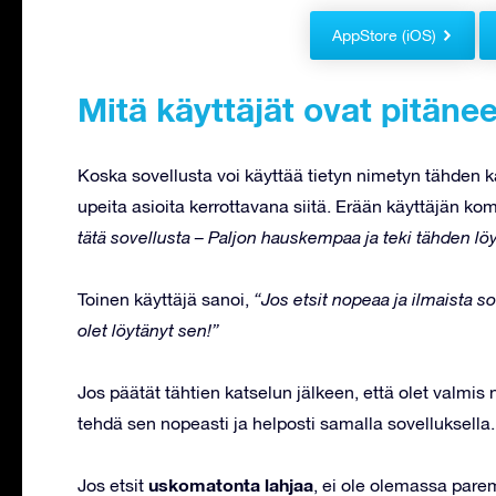
AppStore (iOS)
Mitä käyttäjät ovat pitänee
Koska sovellusta voi käyttää tietyn nimetyn tähden kans
upeita asioita kerrottavana siitä. Erään käyttäjän ko
tätä sovellusta – Paljon hauskempaa ja teki tähden l
Toinen käyttäjä sanoi,
“Jos etsit nopeaa ja ilmaista so
olet löytänyt sen!”
Jos päätät tähtien katselun jälkeen, että olet valmis 
tehdä sen nopeasti ja helposti samalla sovelluksella.
uskomatonta lahjaa
Jos etsit
, ei ole olemassa parem