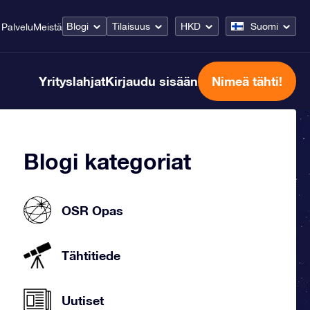
Blogi
Tilaisuus
HKD
Suomi
Palvelu
Meistä
Yrityslahjat
Kirjaudu sisään
Nimeä tähti!
Blogi kategoriat
OSR Opas
Tähtitiede
Uutiset