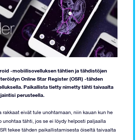
oid -mobiilisovelluksen tähtien ja tähdistöjen
steröidyn Online Star Register (OSR) -tähden
ksella. Paikallista tietty nimetty tähti taivaalta
jaintisi perusteella.
 ja rakkaat eivät tule unohtamaan, niin kauan kun he
o unohtaa tähti, jos se ei löydy helposti paljaalla
 OSR tekee tähden paikallistamisesta öiseltä taivaalta