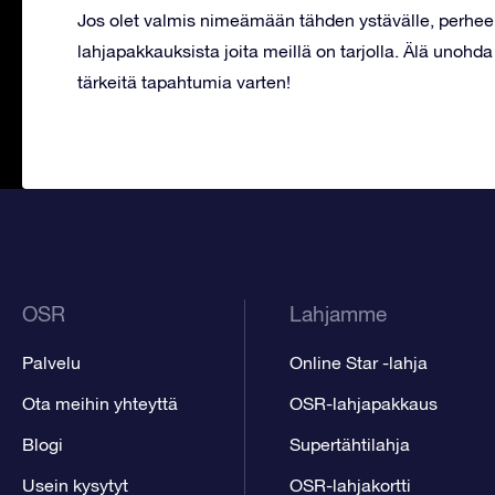
Jos olet valmis nimeämään tähden ystävälle, perheen j
lahjapakkauksista joita meillä on tarjolla. Älä unohd
tärkeitä tapahtumia varten!
OSR
Lahjamme
Palvelu
Online Star -lahja
Ota meihin yhteyttä
OSR-lahjapakkaus
Blogi
Supertähtilahja
Usein kysytyt
OSR-lahjakortti