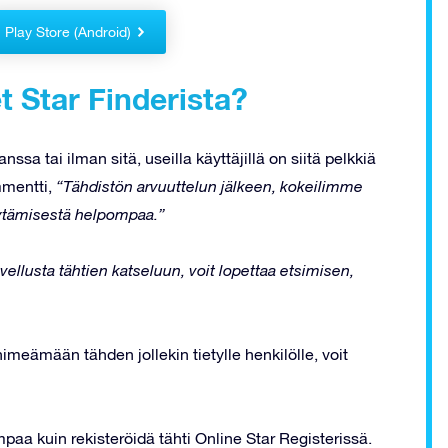
Play Store (Android)
t Star Finderista?
sa tai ilman sitä, useilla käyttäjillä on siitä pelkkiä
mmentti,
“Tähdistön arvuuttelun jälkeen, kokeilimme
öytämisestä helpompaa.”
vellusta tähtien katseluun, voit lopettaa etsimisen,
nimeämään tähden jollekin tietylle henkilölle, voit
paa kuin rekisteröidä tähti Online Star Registerissä.