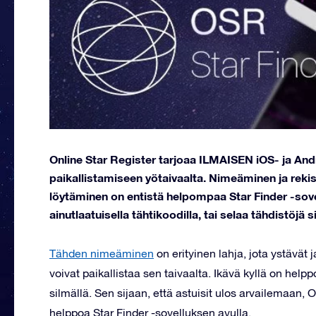
Online Star Register tarjoaa ILMAISEN iOS- ja Andr
paikallistamiseen yötaivaalta. Nimeäminen ja reki
löytäminen on entistä helpompaa Star Finder -sovellu
ainutlaatuisella tähtikoodilla, tai selaa tähdistöjä si
Tähden nimeäminen
on erityinen lahja, jota ystävät
voivat paikallistaa sen taivaalta. Ikävä kyllä on helpp
silmällä. Sen sijaan, että astuisit ulos arvailemaan,
helppoa Star Finder -sovelluksen avulla.