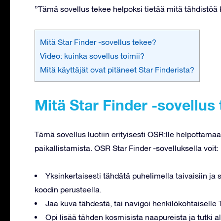
”Tämä sovellus tekee helpoksi tietää mitä tähdistöä ka
Mitä Star Finder -sovellus tekee?
Video: kuinka sovellus toimii?
Mitä käyttäjät ovat pitäneet Star Finderista?
Mitä Star Finder -sovellus
Tämä sovellus luotiin erityisesti OSR:lle helpottamaan
paikallistamista. OSR Star Finder -sovelluksella voit:
Yksinkertaisesti tähdätä puhelimella taivaisiin j
koodin perusteella.
Jaa kuva tähdestä, tai navigoi henkilökohtaiselle T
Opi lisää tähden kosmisista naapureista ja tutki al