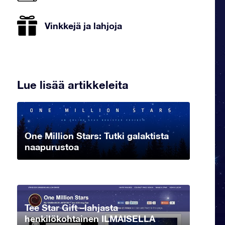
Vinkkejä ja lahjoja
Lue lisää artikkeleita
One Million Stars: Tutki galaktista
naapurustoa
Tee Star Gift –lahjasta
henkilökohtainen ILMAISELLA