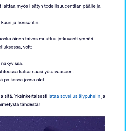
it laittaa myös lisätyn todellisuudentilan päälle ja
 kuun ja horisontin.
 koska öinen taivas muuttuu jatkuvasti ympäri
lluksessa, voit:
 näkyvissä.
 suhteessa katsomaasi yötaivaaseen.
sä paikassa jossa olet.
a sitä. Yksinkertaisesti
lataa sovellus älypuhelin
ja
nimetystä tähdestä!