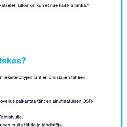
tselet, silloinkin kun et näe kaikkia tähtiä.”
 tekee?
 rekisteröityjen tähtien omistajien tähtien
a sovellus paikantaa tähden ainutlaatuisen OSR-
ähtisivulle.
ueen muita tähtiä ja tähdistöjä.