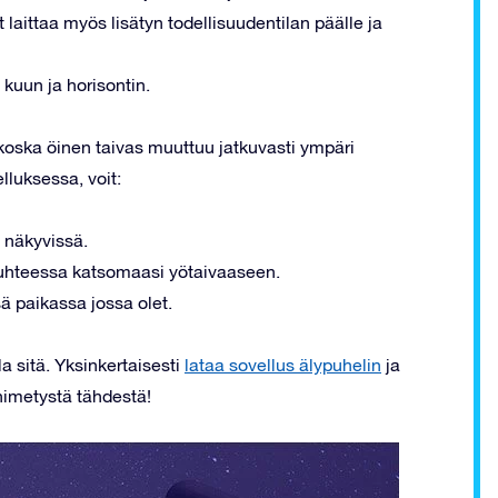
it laittaa myös lisätyn todellisuudentilan päälle ja
 kuun ja horisontin.
 koska öinen taivas muuttuu jatkuvasti ympäri
lluksessa, voit:
 näkyvissä.
 suhteessa katsomaasi yötaivaaseen.
sä paikassa jossa olet.
a sitä. Yksinkertaisesti
lataa sovellus älypuhelin
ja
nimetystä tähdestä!