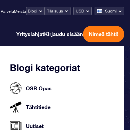
Blogi
Tilaisuus
USD
Suomi
Palvelu
Meistä
Yrityslahjat
Kirjaudu sisään
Nimeä tähti!
Blogi kategoriat
OSR Opas
Tähtitiede
Uutiset