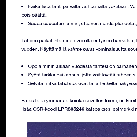
Paikallista tähti päivällä vaihtamalla yö-tilaan. Vo
pois päältä.
Säädä suodattimia niin, että voit nähdä planeetat,
Tähden paikallistaminen voi olla erityisen hankalaa,
vuoden. Käyttämällä
valitse paras
-ominaisuutta sove
Oppia mihin aikaan vuodesta tähtesi on parhaiten
Syötä tarkka paikannus, jotta voit löytää tähden
Selvitä mitkä tähdistöt ovat tällä hetkellä näkyvis
Paras tapa ymmärtää kuinka sovellus toimii, on koeill
LPR805246
lisää OSR-koodi
katsoaksesi esimerkki 