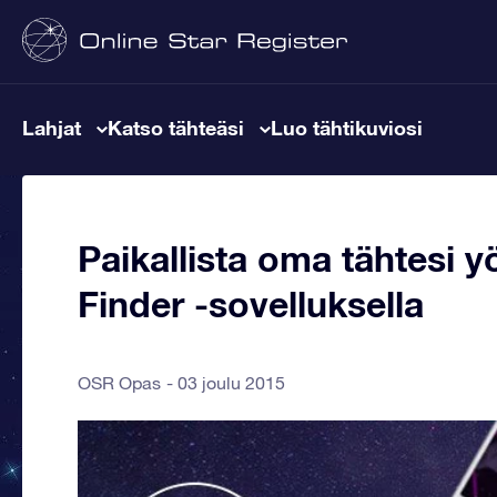
Lahjat
Katso tähteäsi
Luo tähtikuviosi
Paikallista oma tähtesi y
Finder -sovelluksella
OSR Opas
03 joulu 2015