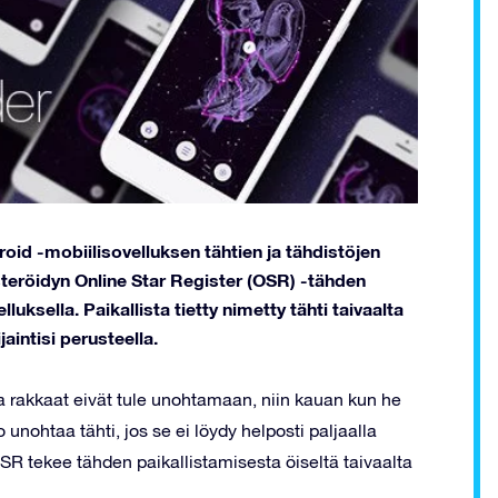
oid -mobiilisovelluksen tähtien ja tähdistöjen
steröidyn Online Star Register (OSR) -tähden
ksella. Paikallista tietty nimetty tähti taivaalta
jaintisi perusteella.
 ja rakkaat eivät tule unohtamaan, niin kauan kun he
o unohtaa tähti, jos se ei löydy helposti paljaalla
 OSR tekee tähden paikallistamisesta öiseltä taivaalta