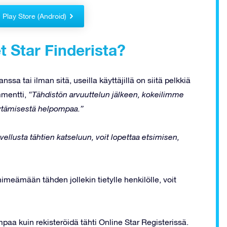
Play Store (Android)
t Star Finderista?
sa tai ilman sitä, useilla käyttäjillä on siitä pelkkiä
mmentti,
“Tähdistön arvuuttelun jälkeen, kokeilimme
öytämisestä helpompaa.”
vellusta tähtien katseluun, voit lopettaa etsimisen,
nimeämään tähden jollekin tietylle henkilölle, voit
paa kuin rekisteröidä tähti Online Star Registerissä.