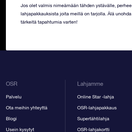
Jos olet valmis nimeämään tähden ystävälle, perheen j
lahjapakkauksista joita meillä on tarjolla. Älä unohd
tärkeitä tapahtumia varten!
OSR
Lahjamme
Palvelu
Online Star -lahja
Ota meihin yhteyttä
OSR-lahjapakkaus
Blogi
Supertähtilahja
Usein kysytyt
OSR-lahjakortti