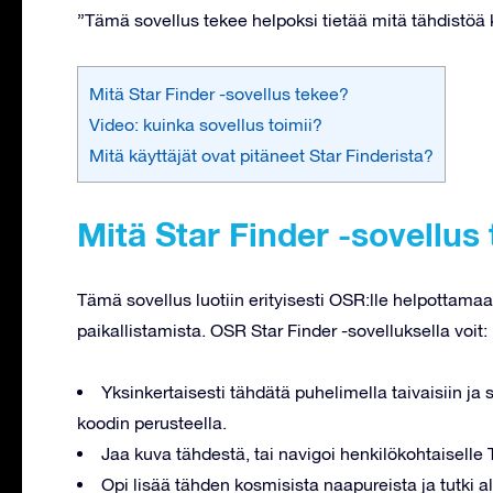
”Tämä sovellus tekee helpoksi tietää mitä tähdistöä ka
Mitä Star Finder -sovellus tekee?
Video: kuinka sovellus toimii?
Mitä käyttäjät ovat pitäneet Star Finderista?
Mitä Star Finder -sovellus
Tämä sovellus luotiin erityisesti OSR:lle helpottamaan
paikallistamista. OSR Star Finder -sovelluksella voit:
Yksinkertaisesti tähdätä puhelimella taivaisiin j
koodin perusteella.
Jaa kuva tähdestä, tai navigoi henkilökohtaiselle T
Opi lisää tähden kosmisista naapureista ja tutki al