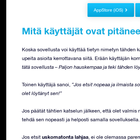
AppStore (iOS)
Mitä käyttäjät ovat pitänee
Koska sovellusta voi käyttää tietyn nimetyn tähden kans
upeita asioita kerrottavana siitä. Erään käyttäjän ko
tätä sovellusta – Paljon hauskempaa ja teki tähden l
Toinen käyttäjä sanoi,
“Jos etsit nopeaa ja ilmaista so
olet löytänyt sen!”
Jos päätät tähtien katselun jälkeen, että olet valmis 
tehdä sen nopeasti ja helposti samalla sovelluksella.
uskomatonta lahjaa
Jos etsit
, ei ole olemassa parem