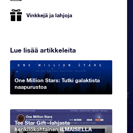
Vinkkejä ja lahjoja
Lue lisää artikkeleita
One Million Stars: Tutki galaktista
naapurustoa
Tee Star Gift –lahjasta
henkilökohtainen ILMAISELLA