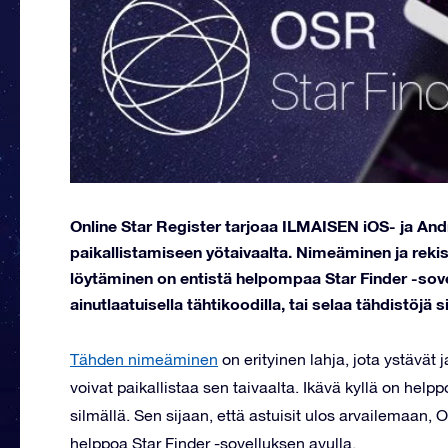
Online Star Register tarjoaa ILMAISEN iOS- ja Andr
paikallistamiseen yötaivaalta. Nimeäminen ja reki
löytäminen on entistä helpompaa Star Finder -sovellu
ainutlaatuisella tähtikoodilla, tai selaa tähdistöjä si
Tähden nimeäminen
on erityinen lahja, jota ystävät
voivat paikallistaa sen taivaalta. Ikävä kyllä on helpp
silmällä. Sen sijaan, että astuisit ulos arvailemaan,
helppoa Star Finder -sovelluksen avulla.