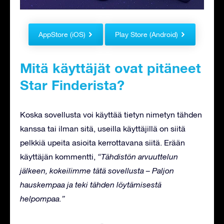
AppStore (iOS)
Play Store (Android)
Mitä käyttäjät ovat pitäneet
Star Finderista?
Koska sovellusta voi käyttää tietyn nimetyn tähden
kanssa tai ilman sitä, useilla käyttäjillä on siitä
pelkkiä upeita asioita kerrottavana siitä. Erään
käyttäjän kommentti,
“Tähdistön arvuuttelun
jälkeen, kokeilimme tätä sovellusta – Paljon
hauskempaa ja teki tähden löytämisestä
helpompaa.”