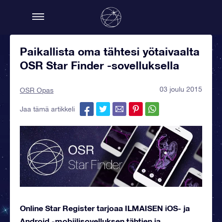
Paikallista oma tähtesi yötaivaalta
OSR Star Finder -sovelluksella
03 joulu 2015
OSR Opas
Jaa tämä artikkeli
Online Star Register tarjoaa ILMAISEN iOS- ja
Android -mobiilisovelluksen tähtien ja