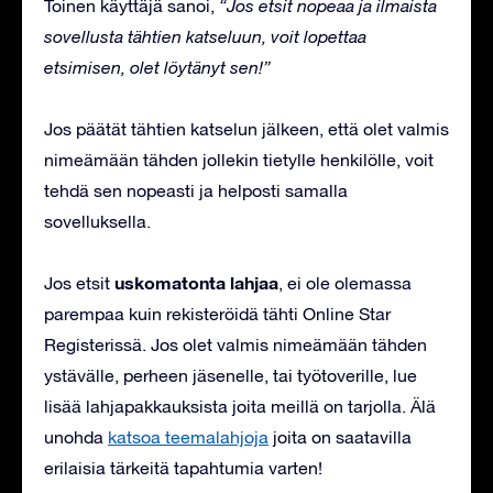
Toinen käyttäjä sanoi,
“Jos etsit nopeaa ja ilmaista
sovellusta tähtien katseluun, voit lopettaa
etsimisen, olet löytänyt sen!”
Jos päätät tähtien katselun jälkeen, että olet valmis
nimeämään tähden jollekin tietylle henkilölle, voit
tehdä sen nopeasti ja helposti samalla
sovelluksella.
uskomatonta lahjaa
Jos etsit
, ei ole olemassa
parempaa kuin rekisteröidä tähti Online Star
Registerissä. Jos olet valmis nimeämään tähden
ystävälle, perheen jäsenelle, tai työtoverille, lue
lisää lahjapakkauksista joita meillä on tarjolla. Älä
unohda
katsoa teemalahjoja
joita on saatavilla
erilaisia tärkeitä tapahtumia varten!