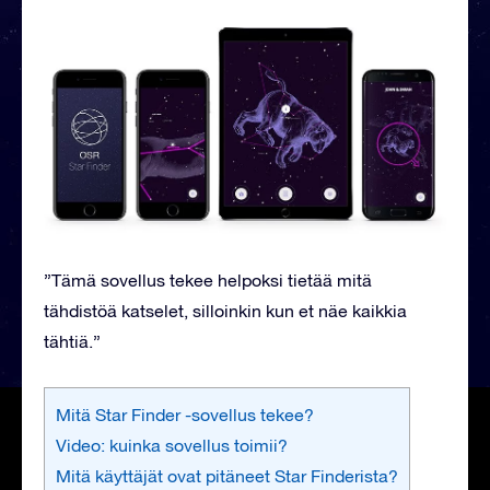
”Tämä sovellus tekee helpoksi tietää mitä
tähdistöä katselet, silloinkin kun et näe kaikkia
tähtiä.”
Mitä Star Finder -sovellus tekee?
Video: kuinka sovellus toimii?
Mitä käyttäjät ovat pitäneet Star Finderista?