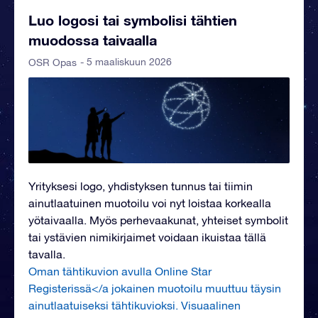
Luo logosi tai symbolisi tähtien
muodossa taivaalla
- 5 maaliskuun 2026
OSR Opas
Yrityksesi logo, yhdistyksen tunnus tai tiimin
ainutlaatuinen muotoilu voi nyt loistaa korkealla
yötaivaalla. Myös perhevaakunat, yhteiset symbolit
tai ystävien nimikirjaimet voidaan ikuistaa tällä
tavalla.
Oman tähtikuvion avulla Online Star
Registerissä</a jokainen muotoilu muuttuu täysin
ainutlaatuiseksi tähtikuvioksi. Visuaalinen