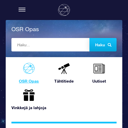
OSR Opas
Haku
OSR Opas
Tähtitiede
Uutiset
Vinkkejä ja lahjoja