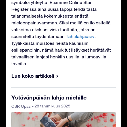
symboloi yhteyttä. Etsimme Online Star
Registerissä aina uusia tapoja tehdä tästä
taianomaisesta kokemuksesta entistä
mieleenpainuvamman. Siksi meillä on ilo esitellä
valikoima eksklusiivisia tuotteita, jotka on
suunniteltu täydentämään
Tähtilahjaasi<
.
Tyylikkäistä muistoesineistä kauniisiin
esillepanoihin, nämä harkitut lisäykset herättävät
taivaallisen lahjasi henkiin uusilla ja lumoavilla
tavoilla.
Lue koko artikkeli
Ystävänpäivän lahja miehille
- 28 tammikuun 2025
OSR Opas