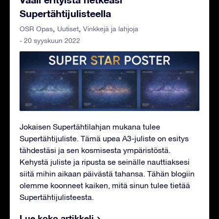
Supertähtijulisteella
OSR Opas
Uutiset
Vinkkejä ja lahjoja
- 20 syyskuun 2022
Jokaisen Supertähtilahjan mukana tulee
Supertähtijuliste. Tämä upea A3-juliste on esitys
tähdestäsi ja sen kosmisesta ympäristöstä.
Kehystä juliste ja ripusta se seinälle nauttiaksesi
siitä mihin aikaan päivästä tahansa. Tähän blogiin
olemme koonneet kaiken, mitä sinun tulee tietää
Supertähtijulisteesta.
Lue koko artikkeli