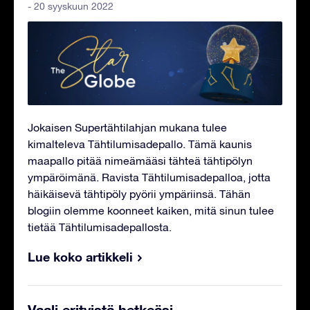
- 20 syyskuun 2022
Jokaisen Supertähtilahjan mukana tulee
kimalteleva Tähtilumisadepallo. Tämä kaunis
maapallo pitää nimeämääsi tähteä tähtipölyn
ympäröimänä. Ravista Tähtilumisadepalloa, jotta
häikäisevä tähtipöly pyörii ympäriinsä. Tähän
blogiin olemme koonneet kaiken, mitä sinun tulee
tietää Tähtilumisadepallosta.
Lue koko artikkeli
Vaali erityistä hetkeäsi