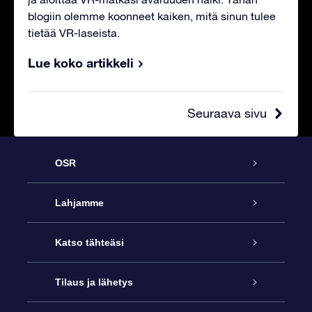
blogiin olemme koonneet kaiken, mitä sinun tulee
tietää VR-laseista.
Lue koko artikkeli
Seuraava sivu
OSR
Palvelu
Lahjamme
Ota meihin yhteyttä
Online Star -lahja
Katso tähteäsi
Blogi
OSR-lahjapakkaus
Star Register
Tilaus ja lähetys