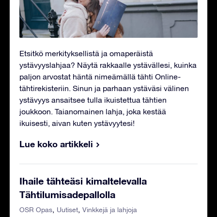
Etsitkö merkityksellistä ja omaperäistä
ystävyyslahjaa? Näytä rakkaalle ystävällesi, kuinka
paljon arvostat häntä nimeämällä tähti Online-
tähtirekisteriin. Sinun ja parhaan ystäväsi välinen
ystävyys ansaitsee tulla ikuistettua tähtien
joukkoon. Taianomainen lahja, joka kestää
ikuisesti, aivan kuten ystävyytesi!
Lue koko artikkeli
Ihaile tähteäsi kimaltelevalla
Tähtilumisadepallolla
OSR Opas
Uutiset
Vinkkejä ja lahjoja