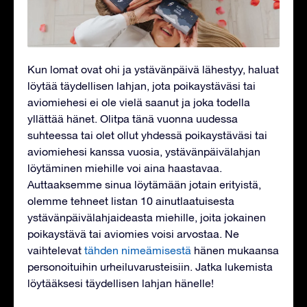
Kun lomat ovat ohi ja ystävänpäivä lähestyy, haluat
löytää täydellisen lahjan, jota poikaystäväsi tai
aviomiehesi ei ole vielä saanut ja joka todella
yllättää hänet. Olitpa tänä vuonna uudessa
suhteessa tai olet ollut yhdessä poikaystäväsi tai
aviomiehesi kanssa vuosia, ystävänpäivälahjan
löytäminen miehille voi aina haastavaa.
Auttaaksemme sinua löytämään jotain erityistä,
olemme tehneet listan 10 ainutlaatuisesta
ystävänpäivälahjaideasta miehille, joita jokainen
poikaystävä tai aviomies voisi arvostaa. Ne
vaihtelevat
tähden nimeämisestä
hänen mukaansa
personoituihin urheiluvarusteisiin. Jatka lukemista
löytääksesi täydellisen lahjan hänelle!