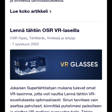
ja sinisestä tähtitodistuksesta.
Lue koko artikkeli
Lennä tähtiin OSR VR-laseilla
OSR Opas
Tähtitiede
Vinkkejä ja lahjoja
- 7 syyskuun 2022
Jokaisen Supertähtilahjan mukana tulevat omat
VR-lasimme, jotta voit nauttia Lennä tähtiin VR-
sovelluksesta optimaalisesti. Sinun tarvitsee vain
asettaa pahvilasit, kiinnittää puhelimesi paikoilleen
ja aloittaa VR-matkasi avaruuden halki. Tähän