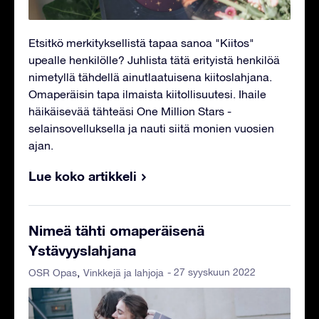
Etsitkö merkityksellistä tapaa sanoa "Kiitos"
upealle henkilölle? Juhlista tätä erityistä henkilöä
nimetyllä tähdellä ainutlaatuisena kiitoslahjana.
Omaperäisin tapa ilmaista kiitollisuutesi. Ihaile
häikäisevää tähteäsi One Million Stars -
selainsovelluksella ja nauti siitä monien vuosien
ajan.
Lue koko artikkeli
Nimeä tähti omaperäisenä
Ystävyyslahjana
- 27 syyskuun 2022
OSR Opas
Vinkkejä ja lahjoja