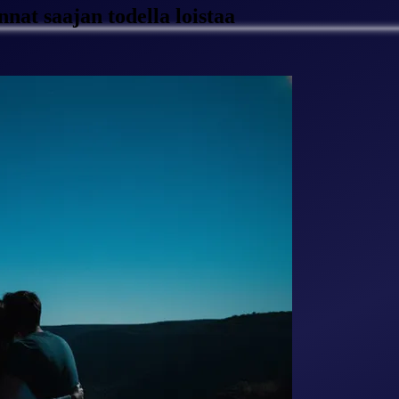
nat saajan todella loistaa