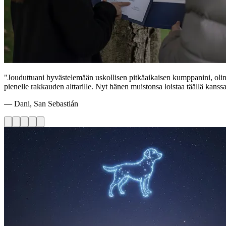
"Jouduttuani hyvästelemään uskollisen pitkäaikaisen kumppanini, oli
pienelle rakkauden alttarille. Nyt hänen muistonsa loistaa täällä kanssan
— Dani, San Sebastián