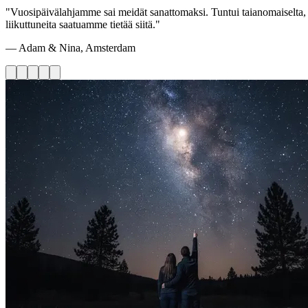
"Vuosipäivälahjamme sai meidät sanattomaksi. Tuntui taianomaiselta,
liikuttuneita saatuamme tietää siitä."
— Adam & Nina, Amsterdam