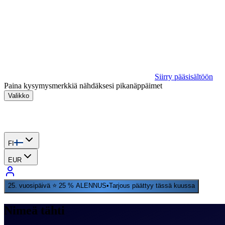
Siirry pääsisältöön
Paina kysymysmerkkiä nähdäksesi pikanäppäimet
Valikko
FI
EUR
25. vuosipäivä ⭐ 25 % ALENNUS
•
Tarjous päättyy tässä kuussa
Nimeä tähti