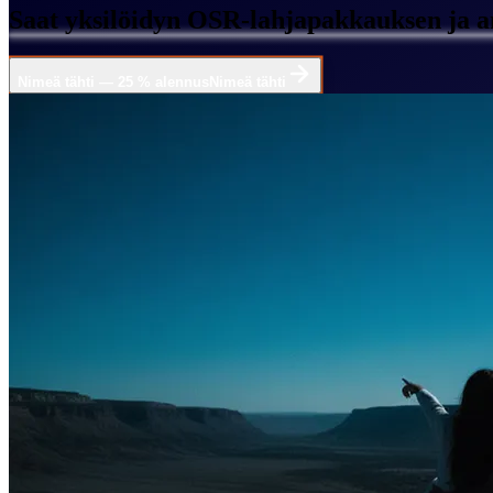
Saat yksilöidyn OSR-lahjapakkauksen ja an
Nimeä tähti — 25 % alennus
Nimeä tähti