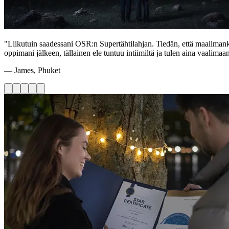
"Liikutuin saadessani OSR:n Supertähtilahjan. Tiedän, että maailman
oppimani jälkeen, tällainen ele tuntuu intiimiltä ja tulen aina vaalimaan
— James, Phuket