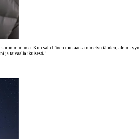
n surun murtama. Kun sain hänen mukaansa nimetyn tähden, aloin kyynele
i ja taivaalla ikuisesti."