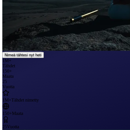
Nimeä tähtesi nyt heti
1M+
Tähdet
150+
Maata
25
Vuotta
1M+
Tähdet nimetty
150+
Maata
25
Vuotta