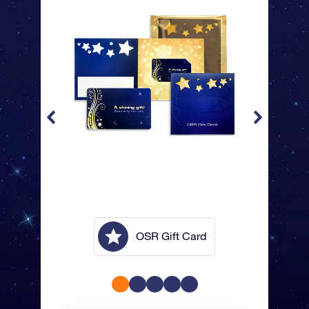
lope
OSR Gift Card