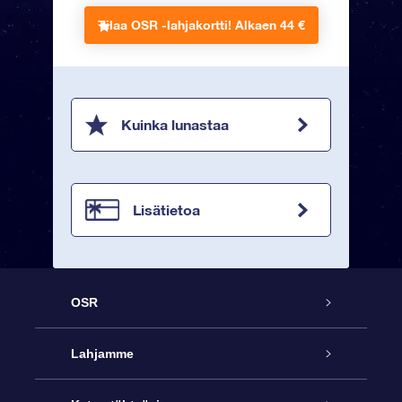
Tilaa OSR -lahjakortti!
Alkaen 44 €
Kuinka lunastaa
Lisätietoa
OSR
Palvelu
Lahjamme