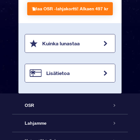
Tilaa OSR -lahjakortti!
Alkaen 497 kr
Kuinka lunastaa
Lisätietoa
OSR
Palvelu
Lahjamme