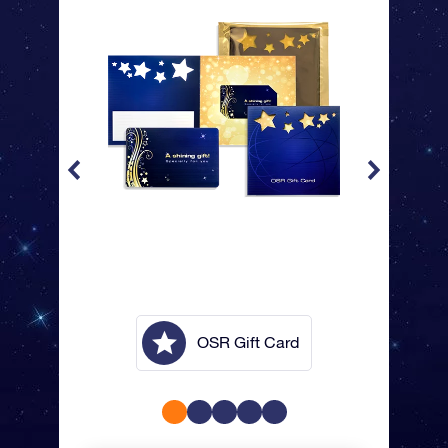
lope
OSR Gift Card