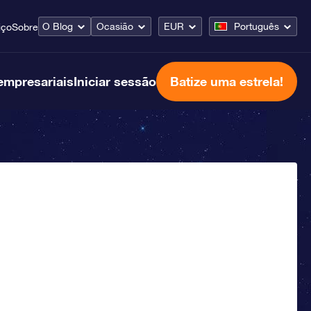
O Blog
Ocasião
EUR
Português
iço
Sobre
empresariais
Iniciar sessão
Batize uma estrela!