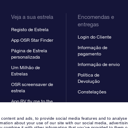
Veja a sua estrela
Encomendas e
entregas
Registo de Estrela
Login do Cliente
App OSR Star Finder
Informação de
Página de Estrela
pagamento
personalizada
Informação de envio
Um Milhão de
Estrelas
Política de
Devolução
OSR screensaver de
estrela
Constelações
App RV fly me to the
stars
 content and ads, to provide social media features and to analyse
rmation about your use of our site with our social media, advertisi
 combine it with other information that you’ve provided to them o