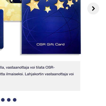
lla, vastaanottaja voi tilata OSR-
Voit tila
ta ilmaiseksi. Lahjakortin vastaanottaja voi
UPS kaut