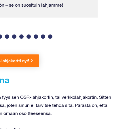
ön – se on suosituin lahjamme!
Tähtiserti
tähden n
lahjakortti nyt!
ana
in fyysisen OSR-lahjakortin, tai verkkolahjakortin. Sitten
, joten sinun ei tarvitse tehdä sitä. Parasta on, että
en omaan osoitteeseensa.