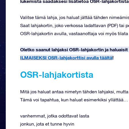
lukemista saadaksesi lisätietoa OSR-lahjakortista
Valitse tämä lahja, jos haluat jättää tähden nimeäm
Saat lahjakortin, joko verkossa ladattavan (PDF) tai 
OSR-lahjakortin avulla, vastaanottaja voi myös til
Oletko saanut lahjaksi OSR-lahjakortin ja haluais
ILMAISEKSI OSR-lahjakorttisi avulla täältä
!
OSR-lahjakortista
Mitä jos haluat antaa nimetyn tähden lahjaksi, mutt
Tämä voi tapahtua, kun haluat esimerkiksi yllättää…
vanhemmat, jotka odottavat lasta
jonkun, jota et tunne hyvin