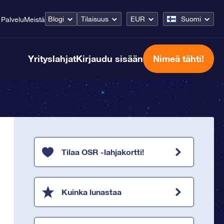
Blogi
Tilaisuus
EUR
Suomi
Palvelu
Meistä
Yrityslahjat
Kirjaudu sisään
Nimeä tähti!
Tilaa OSR -lahjakortti!
Kuinka lunastaa