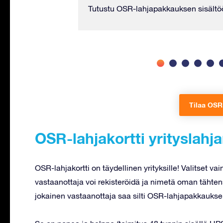
n jopa vieraskirja,
Tutustu OSR-lahjapakkauksen sisältö
Tilaa OSR-
OSR-lahjakortti yrityslahj
OSR-lahjakortti on täydellinen yrityksille! Valitset va
vastaanottaja voi rekisteröidä ja nimetä oman tähtensä
jokainen vastaanottaja saa silti OSR-lahjapakkauks