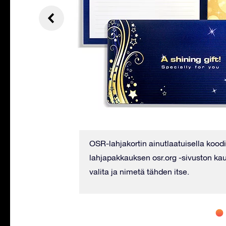
jonka voit ladata
OSR-lahjakortin ainutlaatuisella koodi
lahjapakkauksen osr.org -sivuston kaut
valita ja nimetä tähden itse.