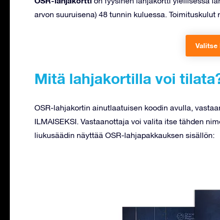
OSR-lahjakortti
on fyysinen lahjakortti ylellisessä 
arvon suuruisena) 48 tunnin kuluessa. Toimituskulut ri
Valitse 
Mitä lahjakortilla voi tilata
OSR-lahjakortin ainutlaatuisen koodin avulla, vastaa
ILMAISEKSI. Vastaanottaja voi valita itse tähden nim
liukusäädin näyttää OSR-lahjapakkauksen sisällön: