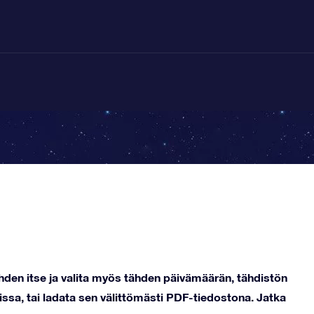
ähden itse ja valita myös tähden päivämäärän, tähdistön
issa, tai ladata sen välittömästi PDF-tiedostona. Jatka