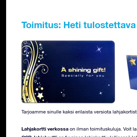
Toimitus: Heti tulostettav
Tarjoamme sinulle kaksi erilaista versiota lahjakortist
Lahjakortti verkossa
on ilman toimituskuluja. Voit l