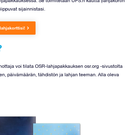
lahjapakkauksessa. Se toimitetaan UPS:n kautta (lahjakortin
ippuvat sijainnistasi.
lahjakorttisi!
?
nottaja voi tilata OSR-lahjapakkauksen osr.org -sivustolta
en, päivämäärän, tähdistön ja lahjan teeman. Alla oleva