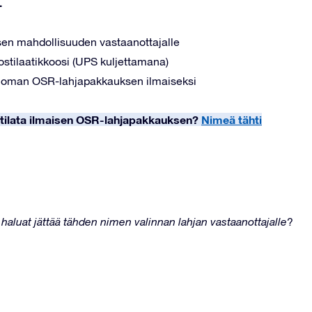
.
isen mahdollisuuden vastaanottajalle
postilaatikkoosi (UPS kuljettamana)
ata oman OSR-lahjapakkauksen ilmaiseksi
it tilata ilmaisen OSR-lahjapakkauksen?
Nimeä tähti
a
haluat jättää tähden nimen valinnan lahjan vastaanottajalle
?