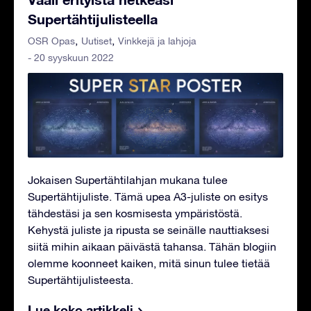
Supertähtijulisteella
OSR Opas
Uutiset
Vinkkejä ja lahjoja
- 20 syyskuun 2022
Jokaisen Supertähtilahjan mukana tulee
Supertähtijuliste. Tämä upea A3-juliste on esitys
tähdestäsi ja sen kosmisesta ympäristöstä.
Kehystä juliste ja ripusta se seinälle nauttiaksesi
siitä mihin aikaan päivästä tahansa. Tähän blogiin
olemme koonneet kaiken, mitä sinun tulee tietää
Supertähtijulisteesta.
Lue koko artikkeli