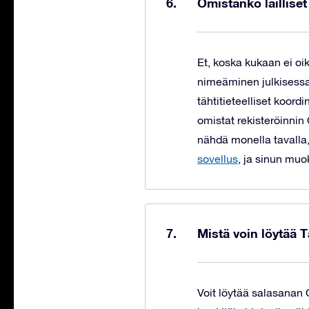
Omistanko laillise
Et, koska kukaan ei oi
nimeäminen julkisessa 
tähtitieteelliset koor
omistat rekisteröinnin
nähdä monella tavalla,
sovellus
, ja sinun muo
Mistä voin löytää 
Voit löytää salasana