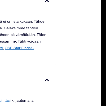
iä ei omista kukaan. Tähden
oaa. Galaksimme tähtien
i tähden päivämäärään. Täten
nnassamme. Tähti voidaan
ti
,
OSR Star Finder -
ililtäsi
kirjautumalla