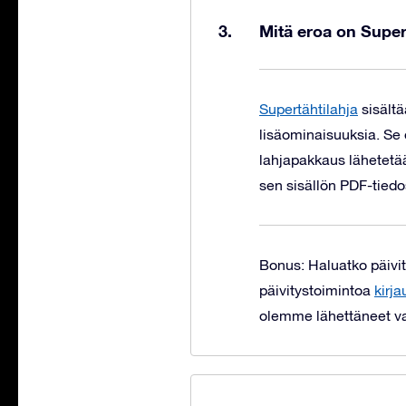
Mitä eroa on Super
Supertähtilahja
sisältä
lisäominaisuuksia. Se
lahjapakkaus lähetetä
sen sisällön PDF-tiedost
Bonus: Haluatko päivit
päivitystoimintoa
kirja
olemme lähettäneet va