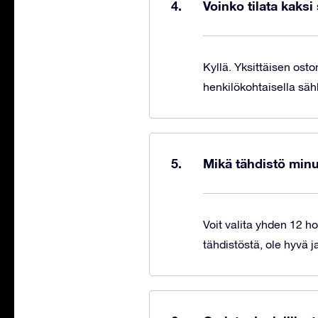
Voinko tilata kaks
Kyllä. Yksittäisen osto
henkilökohtaisella säh
Mikä tähdistö minun
Voit valita yhden 12 ho
tähdistöstä, ole hyvä j