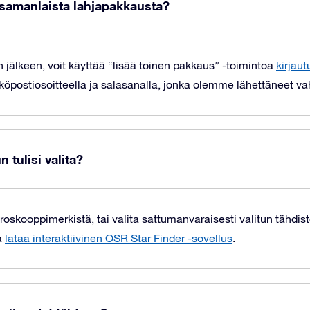
i samanlaista lahjapakkausta?
n jälkeen, voit käyttää “lisää toinen pakkaus” -toimintoa
kirjaut
köpostiosoitteella ja salasanalla, jonka olemme lähettäneet va
 tulisi valita?
roskooppimerkistä, tai valita sattumanvaraisesti valitun tähdist
a
lataa interaktiivinen OSR Star Finder -sovellus
.