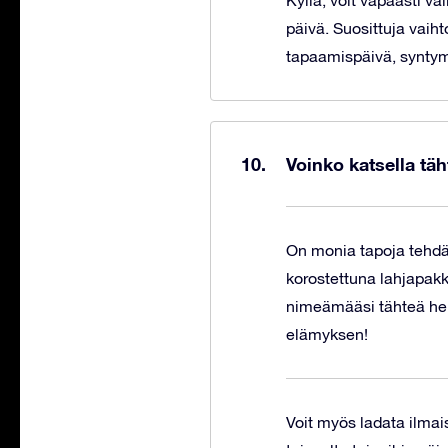
Kyllä, voit vapaasti 
päivä. Suosittuja vaih
tapaamispäivä, syntym
Voinko katsella täh
On monia tapoja tehdä 
korostettuna lahjapak
nimeämääsi tähteä he
elämyksen!
Voit myös ladata ilma