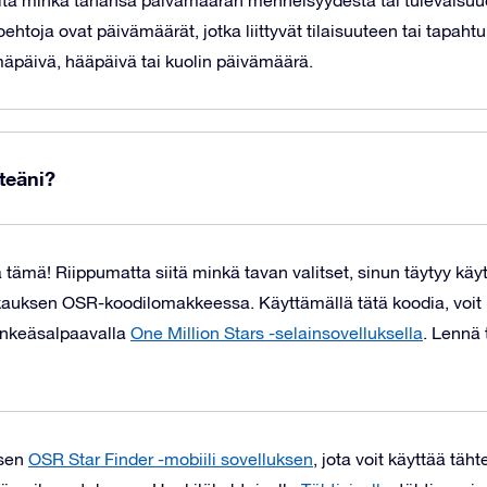
valita minkä tahansa päivämäärän menneisyydestä tai tulevaisu
toehtoja ovat päivämäärät, jotka liittyvät tilaisuuteen tai tap
äpäivä, hääpäivä tai kuolin päivämäärä.
teäni?
tämä! Riippumatta siitä minkä tavan valitset, sinun täytyy käy
kauksen OSR-koodilomakkeessa. Käyttämällä tätä koodia, voit k
nkeäsalpaavalla
One Million Stars -selainsovelluksella
. Lennä 
isen
OSR Star Finder -mobiili sovelluksen
, jota voit käyttää täh