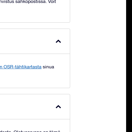
hvistus sähköpostissa. Voit
n OSR-tähtikartasta
sinua