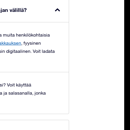
an välillä?
ia muita henkilökohtaisia
akkauksen
, fyysinen
in digitaalinen. Voit ladata
si?
Voit käyttää
a ja salasanalla, jonka