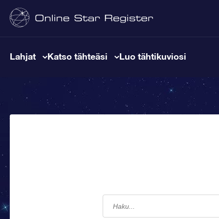
Lahjat
Katso tähteäsi
Luo tähtikuviosi