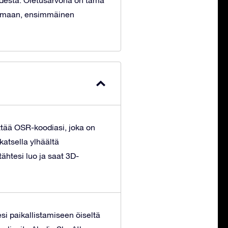
udesta. Oletusarvona on tämä
ahtumaan, ensimmäinen
ttää OSR-koodiasi, joka on
atsella ylhäältä
tähtesi luo ja saat 3D-
tesi paikallistamiseen öiseltä