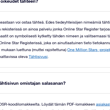
t oikeudet tähteen?
keastaan voi ostaa tähteä. Edes tiedeyhteisöjen nimeämiä täht
rekisterissä on ainoa palvelu jonka Online Star Register tarj
dinaatit on symbolisesti kytketty tähden nimeen ja valitsemaas
 Online Star Registerissä, joka on ainutlaatuinen tieto tietoka
 mukaan luettuna (muttei rajoitettuna)
One Million Stars -projek
kattavissa oleva
Tähtisivusi
.
Tähtisivun omistajan salasanan?
n OSR-koodilomakkeelta. Löydät tämän PDF-lomakkeen
asiakast