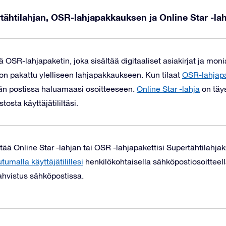
tähtilahjan, OSR-lahjapakkauksen ja Online Star -lahj
ä OSR-lahjapaketin, joka sisältää digitaaliset asiakirjat ja mon
 on pakattu ylelliseen lahjapakkaukseen.
Kun tilaat
OSR-lahjap
än postissa haluamaasi osoitteeseen.
Online Star -lahja
on täys
osta käyttäjätililtäsi.
tää Online Star -lahjan tai OSR -lahjapakettisi Supertähtilahjak
utumalla käyttäjätilillesi
henkilökohtaisella sähköpostiosoitteell
hvistus sähköpostissa.