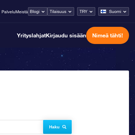
Blogi
Tilaisuus
TRY
Suomi
Palvelu
Meistä
Yrityslahjat
Kirjaudu sisään
Nimeä tähti!
Haku