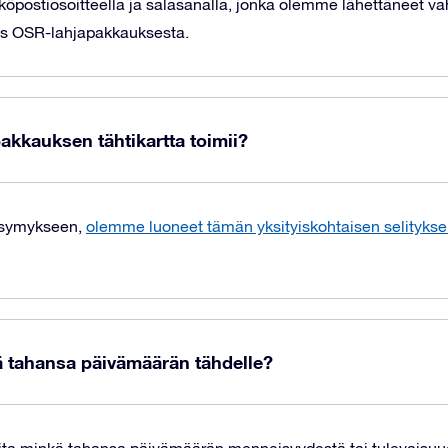
köpostiosoitteella ja salasanalla, jonka olemme lähettäneet va
s OSR-lahjapakkauksesta.
kkauksen tähtikartta toimii?
ysymykseen,
olemme luoneet tämän yksityiskohtaisen selitykse
ä tahansa päivämäärän tähdelle?