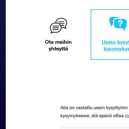
Ota meihin
Usein kysy
yhteyttä
kysymyks
Alla on vastattu usein kysyttyihin
kysymykseesi, älä epäröi ottaa
m