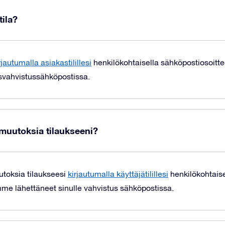
tila?
rjautumalla asiakastilillesi
henkilökohtaisella sähköpostiosoitteel
ausvahvistussähköpostissa.
muutoksia tilaukseeni?
utoksia tilaukseesi
kirjautumalla käyttäjätilillesi
henkilökohtaise
mme lähettäneet sinulle vahvistus sähköpostissa.