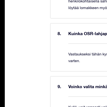
henkilökohtaisella säh
löytää lomakkeen myö
Kuinka OSR-lahjapa
Vastaukseksi tähän k
varten.
Voinko valita mink