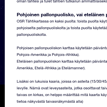
oman tähtesi ja tulet tähtien tutkailun ammattilaiseks
Pohjoinen pallonpuolisko, vai eteläinen
OSR Tähtikartassa on kaksi puolta: toista puolta käyt
pohjoiselta pallonpuoliskolta ja toista puolta käytetä
pallonpuoliskolta.
Pohjoisen pallonpuoliskon karttaa käytetään päivänt
Pohjois-Amerikka ja Pohjois-Afrikka).
Eteläisen pallonpuoliskon karttaa käytetään päiväntas
Amerikka, Etelä-Afrikka ja Etelämanner).
Lisäksi on lukuisia kaaria, joissa on asteita (15/30/4
levylle. Nämä ovat leveysasteita, jotka osoittavat t
taivas on kirkas, on helppo määrittää mitä kaarta k
tietoa näkyvästä taivasnäkymästä alla)