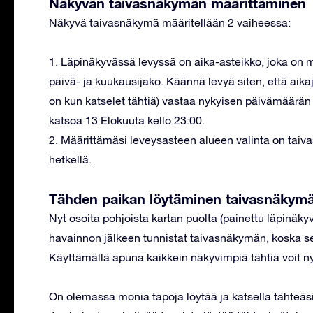
Näkyvän taivasnäkymän määrittäminen
Näkyvä taivasnäkymä määritellään 2 vaiheessa:
1. Läpinäkyvässä levyssä on aika-asteikko, joka on 
päivä- ja kuukausijako. Käännä levyä siten, että aikaj
on kun katselet tähtiä) vastaa nykyisen päivämäärän l
katsoa 13 Elokuuta kello 23:00.
2. Määrittämäsi leveysasteen alueen valinta on taiva
hetkellä.
Tähden paikan löytäminen taivasnäkym
Nyt osoita pohjoista kartan puolta (painettu läpinäk
havainnon jälkeen tunnistat taivasnäkymän, koska se
Käyttämällä apuna kaikkein näkyvimpiä tähtiä voit ny
On olemassa monia tapoja löytää ja katsella tähteäsi