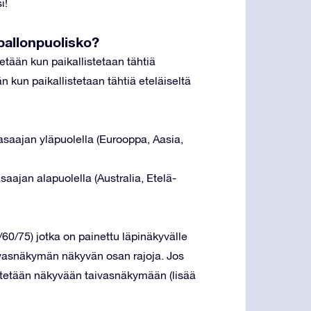
i!
 pallonpuolisko?
etään kun paikallistetaan tähtiä
än kun paikallistetaan tähtiä eteläiseltä
asaajan yläpuolella (Eurooppa, Aasia,
aajan alapuolella (Australia, Etelä-
5/60/75) jotka on painettu läpinäkyvälle
aivasnäkymän näkyvän osan rajoja. Jos
äytetään näkyvään taivasnäkymään (lisää