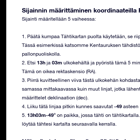
Sijainnin määrittäminen koordinaateill
Sijainti määritellään 5 vaiheessa:
1. Päätä kumpaa Tähtikartan puolta käytetään, se rii
Tässä esimerkissä katsomme Kentauruksen tähdistöä,
pallonpuoliskolla.
13h
03m
2. Etsi
ja
ulkokehältä ja pyöristä tämä 5 minu
Tämä on oikea rektaskensio (RA).
3. Piirrä kuvitteellinen viiva tästä ulkokehän kohdast
samassa mittakaavassa kuin muut linjat, jotka lähent
määrittelet deklinaation (dec).
-49
4. Liiku tätä linjaa pitkin kunnes saavutat
asteen p
13h03m-49°
5.
on paikka, jossa tähti on tähtikartalla
löytää tähtesi kartalta seuraavalla kerralla.