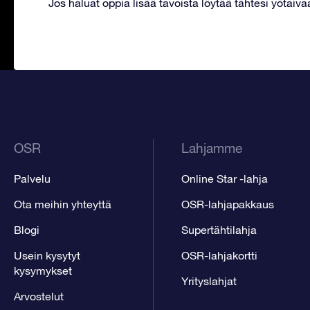
Jos haluat oppia lisää tavoista löytää tähtesi yötaiva
OSR
Lahjamme
Palvelu
Online Star -lahja
Ota meihin yhteyttä
OSR-lahjapakkaus
Blogi
Supertähtilahja
Usein kysytyt
OSR-lahjakortti
kysymykset
Yrityslahjat
Arvostelut