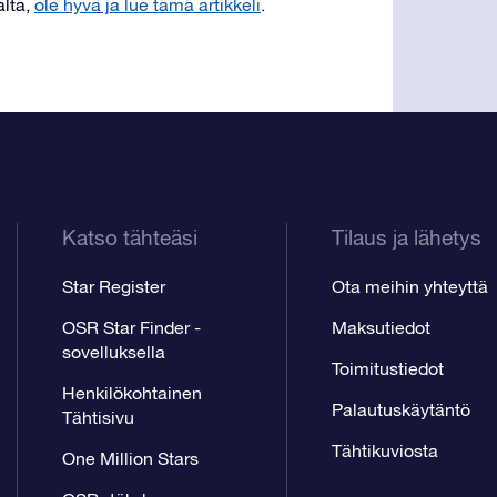
alta,
ole hyvä ja lue tämä artikkeli
.
Katso tähteäsi
Tilaus ja lähetys
Star Register
Ota meihin yhteyttä
OSR Star Finder -
Maksutiedot
sovelluksella
Toimitustiedot
Henkilökohtainen
Palautuskäytäntö
Tähtisivu
Tähtikuviosta
One Million Stars