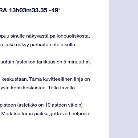
a RA 13h03m33.35 -49°
ppuu sinulle näkyvästä pallonpuoliskosta.
 joka näkyy parhaiten eteläisellä
uttiin (asteikon tarkkuus on 5 minuuttia).
a keskustaan. Tämä kuvitteellinen linja on
yvät kohti keskustaa. Tällä tavalla
isteen (asteikko on 10 asteen välein)
. Merkitse tämä paikka, jotta voit helposti