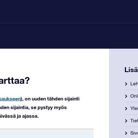
Lis
arttaa?
Leh
Onl
kaukseen
), on uuden tähden sijainti
hden sijaintia, se pystyy myös
Yle
ivässä ja ajassa.
Tie
Siv