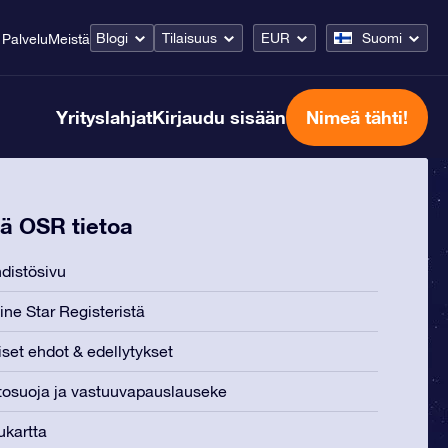
Blogi
Tilaisuus
EUR
Suomi
Palvelu
Meistä
Yrityslahjat
Kirjaudu sisään
Nimeä tähti!
ää OSR tietoa
distösivu
ine Star Registeristä
iset ehdot & edellytykset
tosuoja ja vastuuvapauslauseke
ukartta