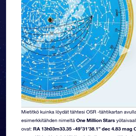
Mietitkö kuinka löydät tähtesi OSR -tähtikartan avull
One Million Stars
esimerkkitähden nimeltä
yötaivaal
RA 13h03m33.35 -49°31’38.1” dec 4.83 mag 
ovat: