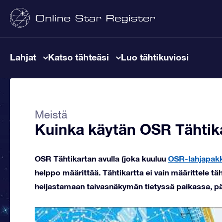
Lahjat
Katso tähteäsi
Luo tähtikuviosi
Meistä
Kuinka käytän OSR Tähtik
OSR Tähtikartan avulla (joka kuuluu
OSR-lahjapak
helppo määrittää. Tähtikartta ei vain määrittele tä
heijastamaan taivasnäkymän tietyssä paikassa, pä