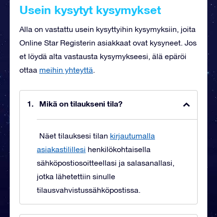
Usein kysytyt kysymykset
Alla on vastattu usein kysyttyihin kysymyksiin, joita
Online Star Registerin asiakkaat ovat kysyneet. Jos
et löydä alta vastausta kysymykseesi, älä epäröi
ottaa
meihin yhteyttä
.
Mikä on tilaukseni tila?
Näet tilauksesi tilan
kirjautumalla
asiakastilillesi
henkilökohtaisella
sähköpostiosoitteellasi ja salasanallasi,
jotka lähetettiin sinulle
tilausvahvistussähköpostissa.