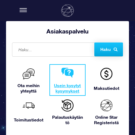
Asiakaspalvelu
Haku
Ota meihin
Usein kysytyt
Maksutiedot
yhteyttä
kysymykset
Palautuskäytän
Online Star
Toimitustiedot
tö
Registeristä