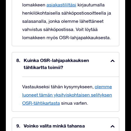
lomakkeen
asiakastililtäsi
kirjautumalla
henkilökohtaisella sähköpostiosoitteella ja
salasanalla, jonka olemme lähettäneet
vahvistus sähköpostissa. Voit löytää
lomakkeen myös OSR-lahjapakkauksesta.
Kuinka OSR-lahjapakkauksen
tähtikartta toimii?
Vastaukseksi tähän kysymykseen,
olemme
luoneet tämän yksityiskohtaisen selityksen
OSR-tähtikartasta
sinua varten.
Voinko valita minkä tahansa