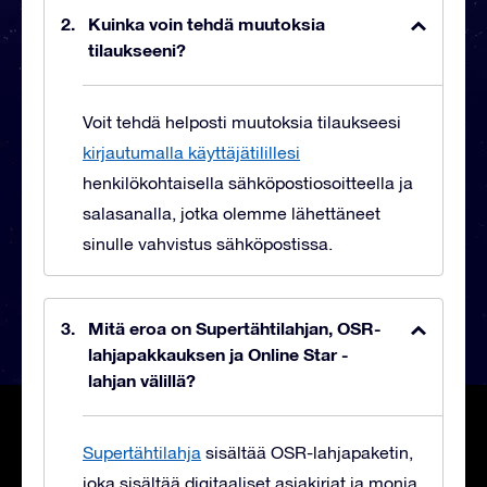
Kuinka voin tehdä muutoksia
tilaukseeni?
Voit tehdä helposti muutoksia tilaukseesi
kirjautumalla käyttäjätilillesi
henkilökohtaisella sähköpostiosoitteella ja
salasanalla, jotka olemme lähettäneet
sinulle vahvistus sähköpostissa.
Mitä eroa on Supertähtilahjan, OSR-
lahjapakkauksen ja Online Star -
lahjan välillä?
Supertähtilahja
sisältää OSR-lahjapaketin,
joka sisältää digitaaliset asiakirjat ja monia