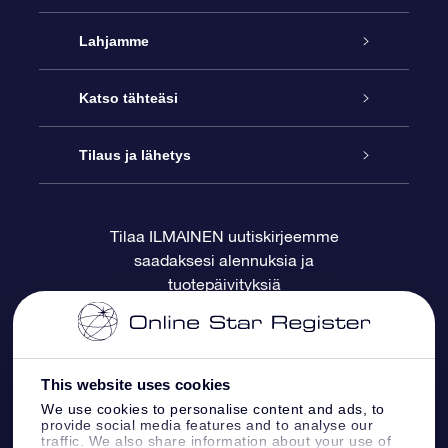
Palvelu
Lahjamme
Ota meihin yhteyttä
Online Star -lahja
Katso tähteäsi
Blogi
OSR-lahjapakkaus
Star Register
Tilaus ja lähetys
Usein kysytyt kysymykset
Supertähtilahja
OSR Star Finder -sovelluksella
Ota meihin yhteyttä
Tilaa ILMAINEN uutiskirjeemme
saadaksesi alennuksia ja
Arvostelut
OSR-lahjakortti
Henkilökohtainen Tähtisivu
Maksutiedot
tuotepäivityksiä
Yrityslahjat
One Million Stars
Toimitustiedot
OSR -tähden tallennus
Palautuskäytäntö
This website uses cookies
We use cookies to personalise content and ads, to
provide social media features and to analyse our
Lennä tähtiin VR -sovellus
Tähtikuviosta
traffic. We also share information about your use of