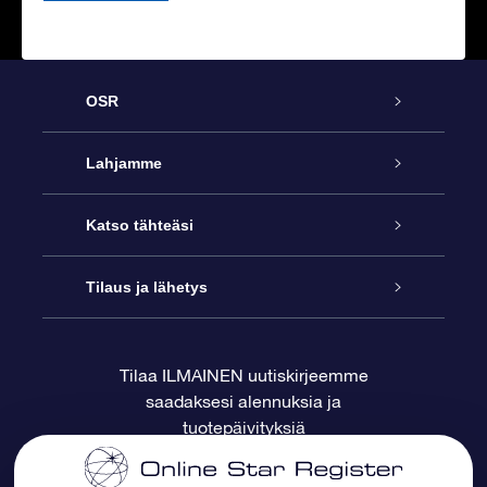
OSR
Palvelu
Lahjamme
Ota meihin yhteyttä
Online Star -lahja
Katso tähteäsi
Blogi
OSR-lahjapakkaus
Star Register
Tilaus ja lähetys
Usein kysytyt kysymykset
Supertähtilahja
OSR Star Finder -sovelluksella
Ota meihin yhteyttä
Tilaa ILMAINEN uutiskirjeemme
saadaksesi alennuksia ja
Arvostelut
OSR-lahjakortti
Henkilökohtainen Tähtisivu
Maksutiedot
tuotepäivityksiä
Yrityslahjat
One Million Stars
Toimitustiedot