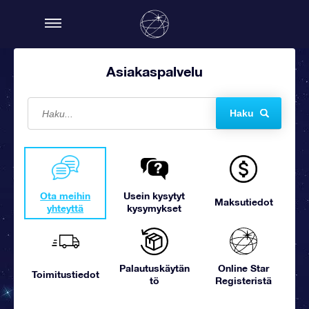
Asiakaspalvelu
Haku
Ota meihin
Usein kysytyt
Maksutiedot
yhteyttä
kysymykset
Palautuskäytän
Online Star
Toimitustiedot
tö
Registeristä