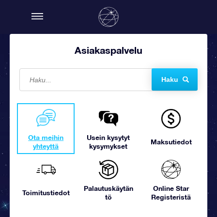
Asiakaspalvelu
Haku
Ota meihin
Usein kysytyt
Maksutiedot
yhteyttä
kysymykset
Palautuskäytän
Online Star
Toimitustiedot
tö
Registeristä