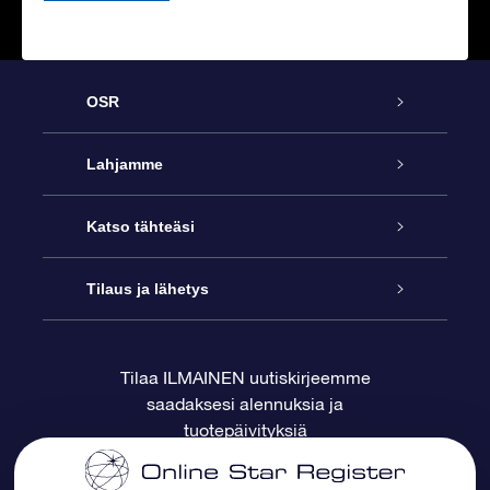
OSR
Palvelu
Lahjamme
Ota meihin yhteyttä
Online Star -lahja
Katso tähteäsi
Blogi
OSR-lahjapakkaus
Star Register
Tilaus ja lähetys
Usein kysytyt kysymykset
Supertähtilahja
OSR Star Finder -sovelluksella
Ota meihin yhteyttä
Tilaa ILMAINEN uutiskirjeemme
saadaksesi alennuksia ja
Arvostelut
OSR-lahjakortti
Henkilökohtainen Tähtisivu
Maksutiedot
tuotepäivityksiä
Yrityslahjat
One Million Stars
Toimitustiedot