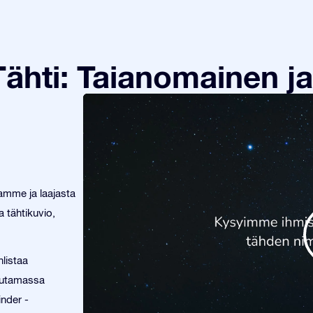
ähti: Taianomainen ja
tamme ja laajasta
 tähtikuvio,
listaa
muutamassa
inder -