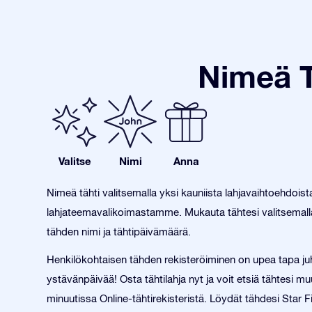
Nimeä T
Valitse
Nimi
Anna
Nimeä tähti valitsemalla yksi kauniista lahjavaihtoehdois
lahjateemavalikoimastamme. Mukauta tähtesi valitsemalla
tähden nimi ja tähtipäivämäärä.
Henkilökohtaisen tähden rekisteröiminen on upea tapa juh
ystävänpäivää! Osta tähtilahja nyt ja voit etsiä tähtesi 
minuutissa Online-tähtirekisteristä. Löydät tähdesi Star F