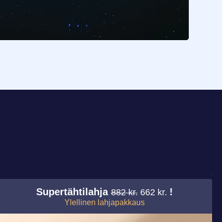
Supertähtilahja
!
882 kr.
662 kr.
Ylellinen lahjapakkaus