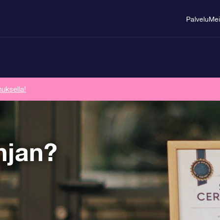
Palvelu
Mei
uksella!
hjan?