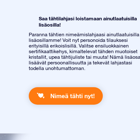
Saa tähtilahjasi loistamaan ainutlaatuisilla
lisäosilla!
Paranna tähtien nimeämislahjaasi ainutlaatuisilla
lisäosillamme! Voit nyt personoida tilauksesi
erityisillä erikoislisillä. Valitse ensiluokkainen
sertifikaattikehys, kimaltelevat tähden muotoiset
kristallit, upea tähtijuliste tai muuta! Nämä lisäos
lisäävät persoonallisuutta ja tekevät lahjastasi
todella unohtumattoman.
Nimeä tähti nyt!