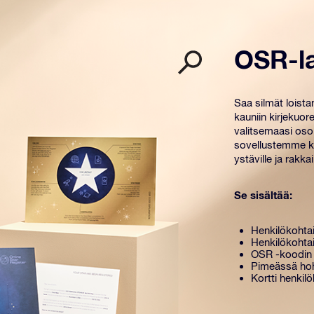
OSR-l
Saa silmät loist
kauniin kirjekuore
valitsemaasi osoi
sovellustemme kä
ystäville ja rakkail
Se sisältää:
Henkilökohtai
Henkilökohtai
OSR -koodin 
Pimeässä hoh
Kortti henkilö