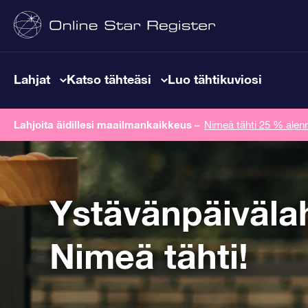
Lahjat
Katso tähteäsi
Luo tähtikuviosi
Lahjoita äidillesi maailmankaikkeus
–
Nimeä tähti 25 % alenn
Ystävänpäiväla
Nimeä tähti!