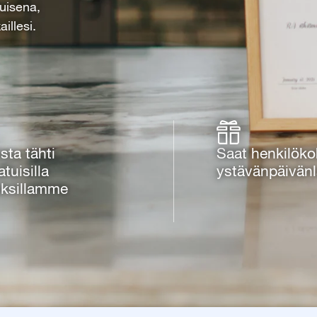
tuisena,
illesi.
ista tähti
Saat henkilöko
atuisilla
ystävänpäivänl
uksillamme