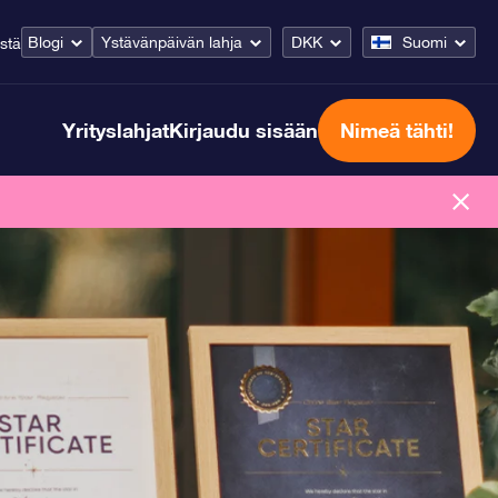
Blogi
Ystävänpäivän lahja
DKK
Suomi
stä
Yrityslahjat
Kirjaudu sisään
Nimeä tähti!