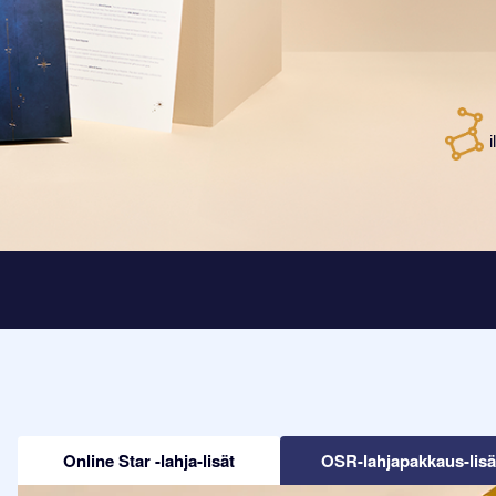
Online Star -lahja-lisät
OSR-lahjapakkaus-lisä