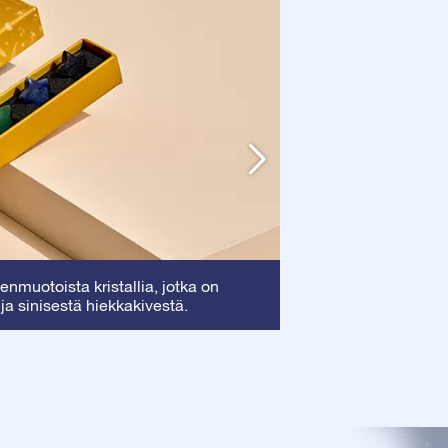
Kehys
nmuotoista kristallia, jotka on
: Tämä kehy
 ja sinisestä hiekkakivestä.
arvokkaan todistuk