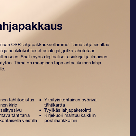
ahjapakkaus
amaan OSR-lahjapakkauksellamme! Tämä lahja sisältää
n ja henkilökohtaiset ​​asiakirjat, jotka lähetetään
tteeseen. Saat myös digitaaliset asiakirjat ja ilmaisen
ytön. Tämä on maaginen tapa antaa ikuinen lahja
le.
nen tähtitodistus
Yksityiskohtainen pyörivä
nen kirje
tähtikartta
selityssivu
Tyylikäs lahjapaketointi
tava tähtitarra
Kirjekuori mahtuu kaikkiin
kohtaisella viestillä
postilaatikkoihin