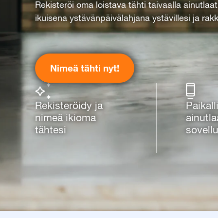
Rekisteröi oma loistava tähti taivaalla ainutlaa
ikuisena ystävänpäivälahjana ystävillesi ja rakka
Nimeä tähti nyt!
Rekisteröidy ja
Paikall
nimeä ikioma
ainutla
tähtesi
sovell