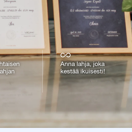
htaisen
Anna lahja, joka
ahjan
kestää ikuisesti!