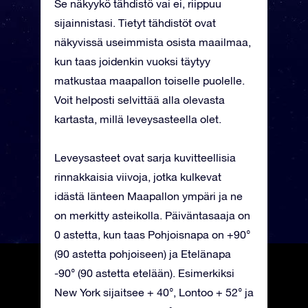
Se näkyykö tähdistö vai ei, riippuu
sijainnistasi. Tietyt tähdistöt ovat
näkyvissä useimmista osista maailmaa,
kun taas joidenkin vuoksi täytyy
matkustaa maapallon toiselle puolelle.
Voit helposti selvittää alla olevasta
kartasta, millä leveysasteella olet.
Leveysasteet ovat sarja kuvitteellisia
rinnakkaisia viivoja, jotka kulkevat
idästä länteen Maapallon ympäri ja ne
on merkitty asteikolla. Päiväntasaaja on
0 astetta, kun taas Pohjoisnapa on +90°
(90 astetta pohjoiseen) ja Etelänapa
-90° (90 astetta etelään). Esimerkiksi
New York sijaitsee + 40°, Lontoo + 52° ja