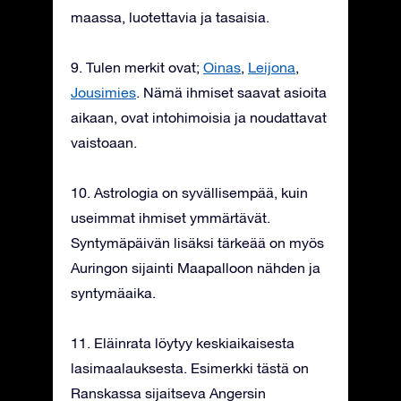
maassa, luotettavia ja tasaisia.
9. Tulen merkit ovat;
Oinas
,
Leijona
,
Jousimies
. Nämä ihmiset saavat asioita
aikaan, ovat intohimoisia ja noudattavat
vaistoaan.
10. Astrologia on syvällisempää, kuin
useimmat ihmiset ymmärtävät.
Syntymäpäivän lisäksi tärkeää on myös
Auringon sijainti Maapalloon nähden ja
syntymäaika.
11. Eläinrata löytyy keskiaikaisesta
lasimaalauksesta. Esimerkki tästä on
Ranskassa sijaitseva Angersin