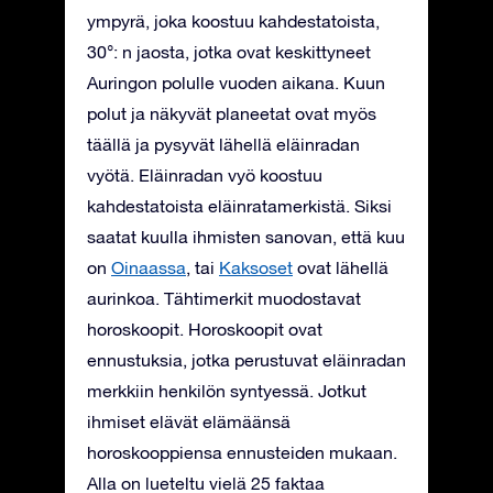
ympyrä, joka koostuu kahdestatoista,
30°: n jaosta, jotka ovat keskittyneet
Auringon polulle vuoden aikana. Kuun
polut ja näkyvät planeetat ovat myös
täällä ja pysyvät lähellä eläinradan
vyötä. Eläinradan vyö koostuu
kahdestatoista eläinratamerkistä. Siksi
saatat kuulla ihmisten sanovan, että kuu
on
Oinaassa
, tai
Kaksoset
ovat lähellä
aurinkoa. Tähtimerkit muodostavat
horoskoopit. Horoskoopit ovat
ennustuksia, jotka perustuvat eläinradan
merkkiin henkilön syntyessä. Jotkut
ihmiset elävät elämäänsä
horoskooppiensa ennusteiden mukaan.
Alla on lueteltu vielä 25 faktaa