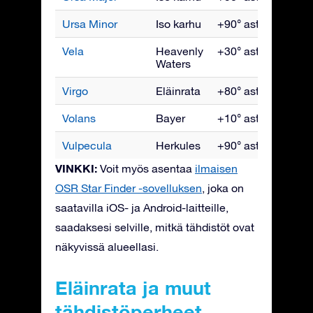
Ursa Minor
Iso karhu
+90° asti -10°
K
Vela
Heavenly
+30° asti -90°
Ma
Waters
Virgo
Eläinrata
+80° asti -80°
To
Volans
Bayer
+10° asti -90°
Ma
Vulpecula
Herkules
+90° asti -55°
S
VINKKI:
Voit myös asentaa
ilmaisen
OSR Star Finder -sovelluksen
, joka on
saatavilla iOS- ja Android-laitteille,
saadaksesi selville, mitkä tähdistöt ovat
näkyvissä alueellasi.
Eläinrata ja muut
tähdistöperheet