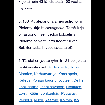
kirjoitti noin 43 tähdistöstä 400 vuotta
myöhemmin
5. 150 jKr. alexandrialainen astronomi
Ptolemy kirjoitti
Almagestin
. Tämä kirja
on astronomisen tiedon kokoelma.
Ptolemaios väitti, että tiedot tulivat
Babyloniasta 8. vuosisadalta eKr.
6. Tähdet on jaettu ryhmiin. 21 pohjoista
tähtikuviota ovat;
Andromeda
,
Kotka
,
Ajomies
,
Karhunvartija
,
Kassiopeia
,
Kefeus
,
Pohjan kruunu
,
Joutsen
,
Delfiini
,
Lohikäärme
,
Pieni hevonen
,
Herkules
,
Lyyra
,
Käärmeenkantaja
,
Pegasus
,
Perseus
,
Nuoli
,
Käärme
,
Kolmio
,
Iso