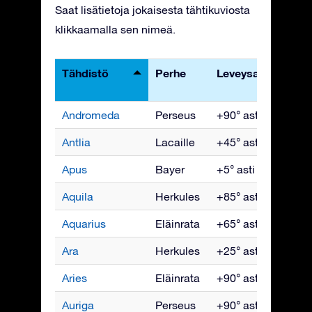
Saat lisätietoja jokaisesta tähtikuviosta
klikkaamalla sen nimeä.
Tähdistö
Perhe
Leveysasteet
N
pa
Andromeda
Perseus
+90° asti -40°
Ma
Antlia
Lacaille
+45° asti -90°
Hu
Apus
Bayer
+5° asti -90°
H
Aquila
Herkules
+85° asti -75°
S
Aquarius
Eläinrata
+65° asti -90°
L
Ara
Herkules
+25° asti -90°
H
Aries
Eläinrata
+90° asti -60°
Jo
Auriga
Perseus
+90° asti -40°
H