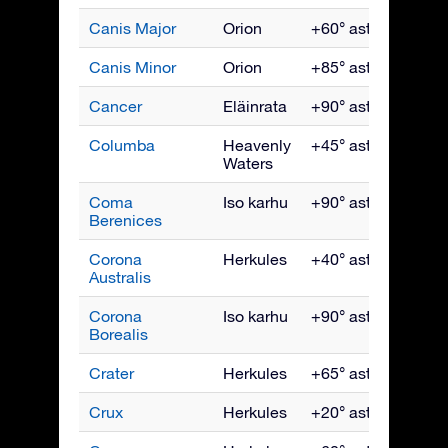
Canis Major
Orion
+60° asti -90°
H
Canis Minor
Orion
+85° asti -75°
Ma
Cancer
Eläinrata
+90° asti -60°
Ma
Columba
Heavenly
+45° asti -90°
H
Waters
Coma
Iso karhu
+90° asti -60°
To
Berenices
Corona
Herkules
+40° asti -90°
El
Australis
Corona
Iso karhu
+90° asti -50°
H
Borealis
Crater
Herkules
+65° asti -90°
Hu
Crux
Herkules
+20° asti -90°
To