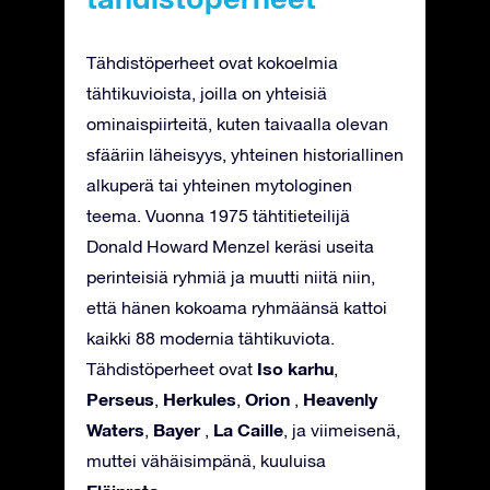
Tähdistöperheet ovat kokoelmia
tähtikuvioista, joilla on yhteisiä
ominaispiirteitä, kuten taivaalla olevan
sfääriin läheisyys, yhteinen historiallinen
alkuperä tai yhteinen mytologinen
teema. Vuonna 1975 tähtitieteilijä
Donald Howard Menzel keräsi useita
perinteisiä ryhmiä ja muutti niitä niin,
että hänen kokoama ryhmäänsä kattoi
kaikki 88 modernia tähtikuviota.
Iso karhu
Tähdistöperheet ovat
,
Perseus
Herkules
Orion
Heavenly
,
,
,
Waters
Bayer
La Caille
,
,
, ja viimeisenä,
muttei vähäisimpänä, kuuluisa