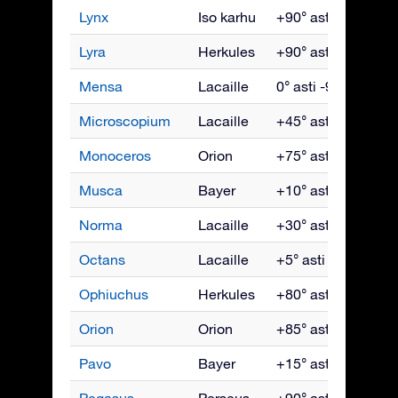
Lynx
Iso karhu
+90° asti -35°
Ma
Lyra
Herkules
+90° asti -40°
El
Mensa
Lacaille
0° asti -90°
T
Microscopium
Lacaille
+45° asti -90°
S
Monoceros
Orion
+75° asti -85°
H
Musca
Bayer
+10° asti -90°
To
Norma
Lacaille
+30° asti -90°
H
Octans
Lacaille
+5° asti -90°
L
Ophiuchus
Herkules
+80° asti -80°
H
Orion
Orion
+85° asti -75°
T
Pavo
Bayer
+15° asti -90°
S
Pegasus
Perseus
+90° asti -60°
L