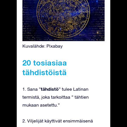
Kuvalähde: Pixabay
20 tosiasiaa
tähdistöistä
tähdistö
1. Sana ”
” tulee Latinan
termistä, joka tarkoittaa ” tähtien
mukaan asetettu.”
2. Viljelijät käyttivät ensimmäisenä