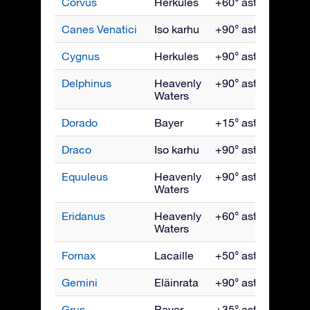
Corvus
Herkules
+60° asti -90°
To
Canes Venatici
Iso karhu
+90° asti -40°
To
Cygnus
Herkules
+90° asti -40°
S
Delphinus
Heavenly
+90° asti -70°
S
Waters
Dorado
Bayer
+15° asti -90°
T
Draco
Iso karhu
+90° asti -15°
H
Equuleus
Heavenly
+90° asti -70°
S
Waters
Eridanus
Heavenly
+60° asti -90°
Jo
Waters
Fornax
Lacaille
+50° asti -90°
Jo
Gemini
Eläinrata
+90° asti -60°
H
Grus
Bayer
+35° asti -90°
L