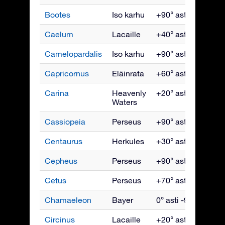
Bootes
Iso karhu
+90° asti -50°
K
Caelum
Lacaille
+40° asti -90°
T
Camelopardalis
Iso karhu
+90° asti -10°
H
Capricornus
Eläinrata
+60° asti -90°
S
Carina
Heavenly
+20° asti -90°
Ma
Waters
Cassiopeia
Perseus
+90° asti -20°
Ma
Centaurus
Herkules
+30° asti -90°
To
Cepheus
Perseus
+90° asti -10°
L
Cetus
Perseus
+70° asti -90°
Jo
Chamaeleon
Bayer
0° asti -90°
Hu
Circinus
Lacaille
+20° asti -90°
K