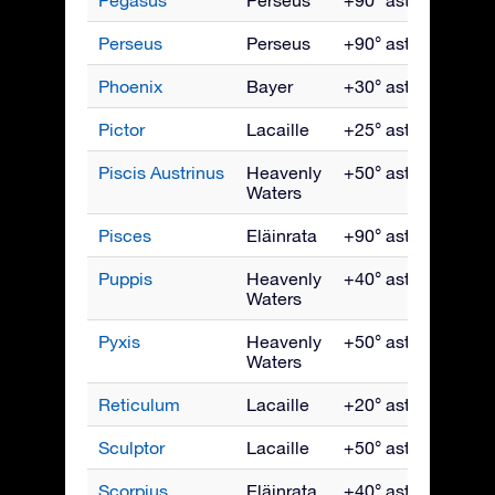
Perseus
Perseus
+90° asti -35°
Jo
Phoenix
Bayer
+30° asti -90°
Ma
Pictor
Lacaille
+25° asti -90°
H
Piscis Austrinus
Heavenly
+50° asti -90°
L
Waters
Pisces
Eläinrata
+90° asti -65°
Ma
Puppis
Heavenly
+40° asti -90°
Ma
Waters
Pyxis
Heavenly
+50° asti -90°
Ma
Waters
Reticulum
Lacaille
+20° asti -90°
T
Sculptor
Lacaille
+50° asti -90°
Ma
Scorpius
Eläinrata
+40° asti -90°
H