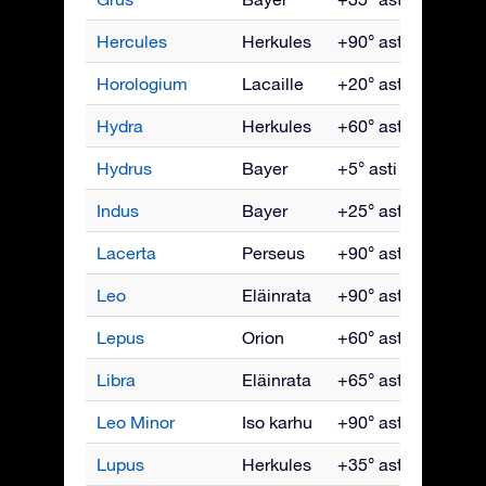
Hercules
Herkules
+90° asti -50°
H
Horologium
Lacaille
+20° asti -90°
Jo
Hydra
Herkules
+60° asti -90°
Hu
Hydrus
Bayer
+5° asti -90°
Jo
Indus
Bayer
+25° asti -90°
S
Lacerta
Perseus
+90° asti -35°
L
Leo
Eläinrata
+90° asti -65°
Hu
Lepus
Orion
+60° asti -90°
H
Libra
Eläinrata
+65° asti -90°
K
Leo Minor
Iso karhu
+90° asti -45°
Hu
Lupus
Herkules
+35° asti -90°
K