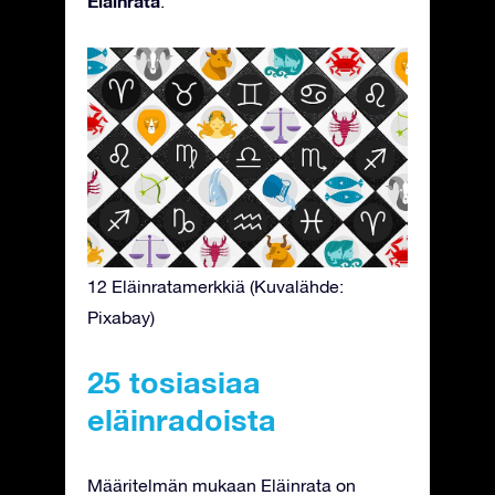
Eläinrata
.
12 Eläinratamerkkiä (Kuvalähde:
Pixabay)
25 tosiasiaa
eläinradoista
Määritelmän mukaan Eläinrata on