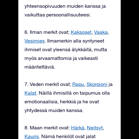
yhteensopivuuden muiden kanssa ja
vaikuttaa persoonallisuuteesi.
6. Ilman merkit ovat;
Kaksoset
,
Vaaka
,
Vesimies
. Ilmamerkin alla syntyneet
ihmiset ovat yleensä älykkäitä, mutta
myös arvaamattomia ja vaikeasti
määritettäviä.
7. Veden merkit ovat;
Rapu
,
Skorpioni
ja
Kalat
. Näillä ihmisillä on taipumus olla
emotionaalisia, herkkiä ja he ovat
yhtydessä muiden kanssa.
8. Maan merkit ovat:
Härkä
,
Neitsyt
,
Kauris
. Nämä henkilöt ovat jalat